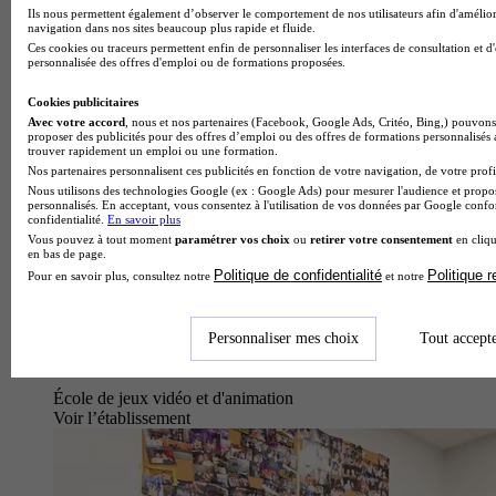
Ils nous permettent également d’observer le comportement de nos utilisateurs afin d'amélior
navigation dans nos sites beaucoup plus rapide et fluide.
Ces cookies ou traceurs permettent enfin de personnaliser les interfaces de consultation et d
personnalisée des offres d'emploi ou de formations proposées.
Cookies publicitaires
Avec votre accord
, nous et nos partenaires (Facebook, Google Ads, Critéo, Bing,) pouvons 
proposer des publicités pour des offres d’emploi ou des offres de formations personnalisés
trouver rapidement un emploi ou une formation.
Nos partenaires personnalisent ces publicités en fonction de votre navigation, de votre profil
Nous utilisons des technologies Google (ex : Google Ads) pour mesurer l'audience et propos
personnalisés. En acceptant, vous consentez à l'utilisation de vos données par Google conf
confidentialité.
En savoir plus
Vous pouvez à tout moment
paramétrer vos choix
ou
retirer votre consentement
en cliqu
en bas de page.
Politique de confidentialité
Politique 
Pour en savoir plus, consultez notre
et notre
Personnaliser mes choix
Tout accept
École de jeux vidéo et d'animation
Voir l’établissement