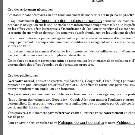
efficace.
Cookies strictement nécessaires
Ces traceurs sont nécessaires au bon fonctionnement de nos services et
ne peuvent pas être 
de l'ensemble des cookies ou traceurs
Il s'agit notamment
permettant de maintenir 
pendant sa navigation sur le site, de stocker des informations temporaires telles que les préf
ou les offres vues, gérer les processus d'identification de l'utilisateur, vérifier s'il est conn
la sécurité du site web en détectant les tentatives d'accès frauduleux ou les violations de sécu
Ces cookies ou traceurs permettent également de piloter et suivre les sources d'acquisition d'
unique permettant de comprendre comment nos utilisateurs naviguent sur nos sites et nos ap
sources de trafic.
Ils nous permettent également d’observer le comportement de nos utilisateurs afin d'amélior
navigation dans nos sites beaucoup plus rapide et fluide.
Ces cookies ou traceurs permettent enfin de personnaliser les interfaces de consultation et d
personnalisée des offres d'emploi ou de formations proposées.
Cookies publicitaires
Avec votre accord
, nous et nos partenaires (Facebook, Google Ads, Critéo, Bing,) pouvons 
proposer des publicités pour des offres d’emploi ou des offres de formations personnalisés
trouver rapidement un emploi ou une formation.
Nos partenaires personnalisent ces publicités en fonction de votre navigation, de votre profil
IHEDREA - L'école de l'Agri et de l'Agro Management -
Nous utilisons des technologies Google (ex : Google Ads) pour mesurer l'audience et propos
Paris
personnalisés. En acceptant, vous consentez à l'utilisation de vos données par Google conf
4.7
confidentialité.
En savoir plus
Vous pouvez à tout moment
paramétrer vos choix
ou
retirer votre consentement
en cliqu
bas de page.
3 avis
Politique de confidentialité
Politique 
Pour en savoir plus, consultez notre
et notre
Courbevoie