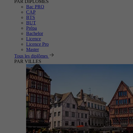
PAR DIPLÔMES
Bac PRO
CAP
BTS
BUT
Prépa
Bachelor
Licence
Licence Pro
Master
Tous les diplômes
PAR VILLES