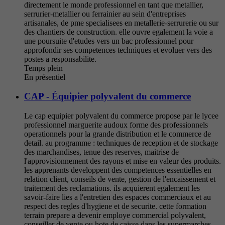
directement le monde professionnel en tant que metallier,
serrurier-metallier ou ferrainier au sein d'entreprises
artisanales, de pme specialisees en metallerie-serrurerie ou sur
des chantiers de construction. elle ouvre egalement la voie a
une poursuite d'etudes vers un bac professionnel pour
approfondir ses competences techniques et evoluer vers des
postes a responsabilite.
Temps plein
En présentiel
CAP - Équipier polyvalent du commerce
Le cap equipier polyvalent du commerce propose par le lycee
professionnel marguerite audoux forme des professionnels
operationnels pour la grande distribution et le commerce de
detail. au programme : techniques de reception et de stockage
des marchandises, tenue des reserves, maitrise de
l'approvisionnement des rayons et mise en valeur des produits.
les apprenants developpent des competences essentielles en
relation client, conseils de vente, gestion de l'encaissement et
traitement des reclamations. ils acquierent egalement les
savoir-faire lies a l'entretien des espaces commerciaux et au
respect des regles d'hygiene et de securite. cette formation
terrain prepare a devenir employe commercial polyvalent,
conseiller de vente ou hote de caisse dans les supermarches,