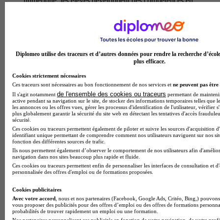
numerique. les eleves developpent des competences en
menuiserie metallique (fenetres, verandas, escaliers), serrurerie
(portails, grilles, gardes-corps) et construction metallique
(charpentes, ossatures). la formation integre egalement les
regles de securite, l'organisation de chantier et la relation
client. a l'issue du cursus, les diplomes peuvent exercer
comme metalliers-serruriers, chaudronniers ou chefs d'equipe
Diplomeo utilise des traceurs et d’autres données pour rendre la recherche d’écol
plus efficace.
dans des entreprises artisanales, des pme du second œuvre ou
au sein de bureaux d'etudes. ils possedent l'expertise
Cookies strictement nécessaires
technique pour realiser des projets varies, de la ferronnerie
Ces traceurs sont nécessaires au bon fonctionnement de nos services et
ne peuvent pas être 
d'art aux structures metalliques contemporaines, et peuvent
de l'ensemble des cookies ou traceurs
Il s'agit notamment
permettant de maintenir 
evoluer vers des fonctions d'encadrement ou creer leur propre
active pendant sa navigation sur le site, de stocker des informations temporaires telles que le
entreprise.
les annonces ou les offres vues, gérer les processus d'identification de l'utilisateur, vérifier s
plus globalement garantir la sécurité du site web en détectant les tentatives d'accès fraudule
Temps plein
sécurité.
En présentiel
Ces cookies ou traceurs permettent également de piloter et suivre les sources d'acquisition d
identifiant unique permettant de comprendre comment nos utilisateurs naviguent sur nos site
Bac pro - Techniques d'interventions sur
fonction des différentes sources de trafic.
Ils nous permettent également d’observer le comportement de nos utilisateurs afin d'amélior
installations nucléaires
navigation dans nos sites beaucoup plus rapide et fluide.
Ces cookies ou traceurs permettent enfin de personnaliser les interfaces de consultation et d
Le bac pro techniques d'interventions sur installations
personnalisée des offres d'emploi ou de formations proposées.
nucleaires propose par le lycee professionnel marguerite
audoux forme des techniciens specialises dans la maintenance,
Cookies publicitaires
l'exploitation et la surveillance des equipements nucleaires. au
Avec votre accord
, nous et nos partenaires (Facebook, Google Ads, Critéo, Bing,) pouvons 
vous proposer des publicités pour des offres d’emploi ou des offres de formations personna
programme : technologies nucleaires, radioprotection,
probabilités de trouver rapidement un emploi ou une formation.
mecanique industrielle, automatismes, controles non