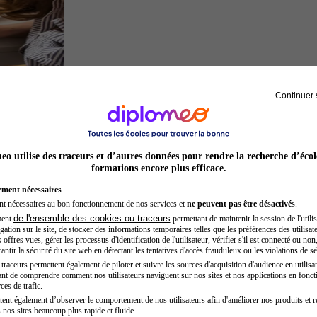
Continuer 
Architecte
o utilise des traceurs et d’autres données pour rendre la recherche d’écol
formations encore plus efficace.
ement nécessaires
nt nécessaires au bon fonctionnement de nos services et
ne peuvent pas être désactivés
.
de l'ensemble des cookies ou traceurs
ment
permettant de maintenir la session de l'utilis
ation sur le site, de stocker des informations temporaires telles que les préférences des utilisate
offres vues, gérer les processus d'identification de l'utilisateur, vérifier s'il est connecté ou non,
ntir la sécurité du site web en détectant les tentatives d'accès frauduleux ou les violations de sé
raceurs permettent également de piloter et suivre les sources d'acquisition d'audience en utilisan
nt de comprendre comment nos utilisateurs naviguent sur nos sites et nos applications en fonct
Développeur web
ces de trafic.
tent également d’observer le comportement de nos utilisateurs afin d'améliorer nos produits et r
 nos sites beaucoup plus rapide et fluide.