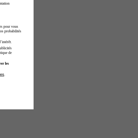
ntation
urs pour vous
os probabilités
’intérêt.
blicités
tique de
er les
ies
.