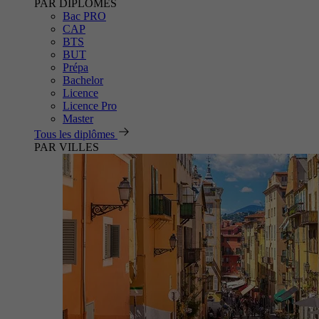
PAR DIPLÔMES
Bac PRO
CAP
BTS
BUT
Prépa
Bachelor
Licence
Licence Pro
Master
Tous les diplômes
PAR VILLES