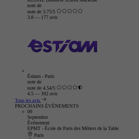
note de
note de 3.75/5
3.8
—
177 avis
Éstiam - Paris
note de
note de 4.54/5
4.5
—
392 avis
Tous les avis
PROCHAINS ÉVÈNEMENTS
09
Septembre
Événement
EPMT - École de Paris des Métiers de la Table
Paris