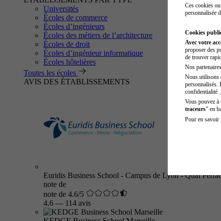
Ces cookies ou 
Universités
personnalisée d
Écoles de commerce
Écoles d’ingénieurs
Cookies public
Écoles des métiers de l’architecture
Avec votre ac
Écoles de droit
proposer des pu
Écoles d’ingénieur informatique
de trouver rapi
Écoles hôtelières
Nos partenaires 
Toutes les écoles
Nous utilisons 
AVIS DES ÉTABLISSEMENTS
personnalisés. 
confidentialité.
Vous pouvez à
traceurs
" en b
Pour en savoir 
Euridis Business School - Campus de Lyon - Quai Perra
note de
note de 4.6/5
4.6
—
114 avis
KEDGE Business School Marseille