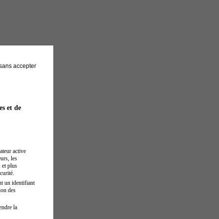
sans accepter
es et de
ateur active
urs, les
 et plus
curité.
t un identifiant
ion des
endre la