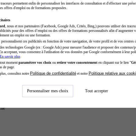
traceurs permettent enfin de personnaliser les interfaces de consultation et d'effectuer une prése
es offres d'emploi ou de formations proposées.
itaires
cord
, nous et nos partenaires (Facebook, Google Ads, Critéo, Bing,) pouvons utiliser des trace
blicités pour des offres d’emploi ou des offres de formations personnalisés afin d’augmenter v
dement un emploi ou une formation.
personnalisent ces publicités en fonction de votre navigation, de votre profil et de vos centres d
des technologies Google (ex : Google Ads) pour mesurer l'audience et proposer des contenus/pu
En acceptant, vous consentez à l'utilisation de vos données par Google conformément à leur poli
En savoir plus
 tout moment
paramétrer vos choix
ou
retirer votre consentement
en cliquant sur le lien "
Gér
as de page.
Politique de confidentialité
Politique relative aux cook
plus, consultez notre
et notre
Personnaliser mes choix
Tout accepter
che