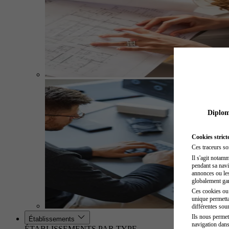
Diplome
Cookies strict
Ces traceurs so
Il s'agit notam
pendant sa navig
annonces ou les 
globalement gara
Ces cookies ou t
unique permetta
différentes sour
Ils nous permet
Établissements
navigation dans
ÉTABLISSEMENTS PAR TYPE