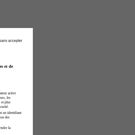
sans accepter
es et de
ateur active
urs, les
 et plus
curité.
t un identifiant
ion des
endre la