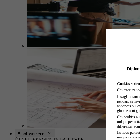
Diplome
Cookies strict
Ces traceurs so
Il s'agit notam
pendant sa navig
annonces ou les 
globalement gara
Ces cookies ou t
unique permetta
différentes sour
Ils nous permet
Établissements
navigation dans
ÉTABLISSEMENTS PAR TYPE