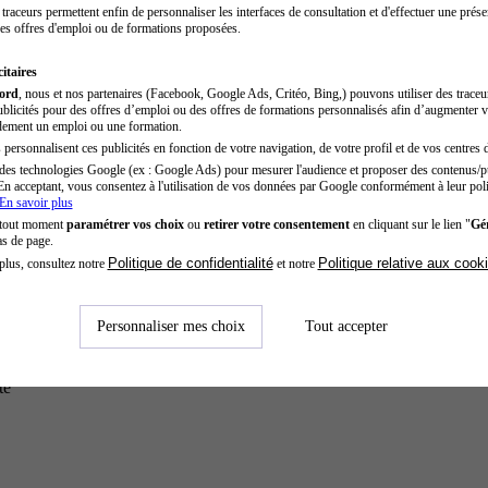
traceurs permettent enfin de personnaliser les interfaces de consultation et d'effectuer une prése
es offres d'emploi ou de formations proposées.
itaires
cord
, nous et nos partenaires (Facebook, Google Ads, Critéo, Bing,) pouvons utiliser des trace
blicités pour des offres d’emploi ou des offres de formations personnalisés afin d’augmenter v
dement un emploi ou une formation.
personnalisent ces publicités en fonction de votre navigation, de votre profil et de vos centres d
des technologies Google (ex : Google Ads) pour mesurer l'audience et proposer des contenus/pu
En acceptant, vous consentez à l'utilisation de vos données par Google conformément à leur poli
En savoir plus
 tout moment
paramétrer vos choix
ou
retirer votre consentement
en cliquant sur le lien "
Gér
as de page.
Politique de confidentialité
Politique relative aux cook
plus, consultez notre
et notre
Personnaliser mes choix
Tout accepter
té