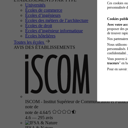
Ces cookies ou 
Universités
personnalisée d
Écoles de commerce
Écoles d’ingénieurs
Cookies public
Écoles des métiers de l’architecture
Avec votre ac
Écoles de droit
proposer des pu
Écoles d’ingénieur informatique
de trouver rapi
Écoles hôtelières
Nos partenaires 
Toutes les écoles
Nous utilisons 
AVIS DES ÉTABLISSEMENTS
personnalisés. 
confidentialité.
Vous pouvez à
traceurs
" en b
Pour en savoir 
ISCOM - Institut Supérieur de Communication et Publici
note de
note de 4.64/5
4.6
—
295 avis
IFSA & Nature