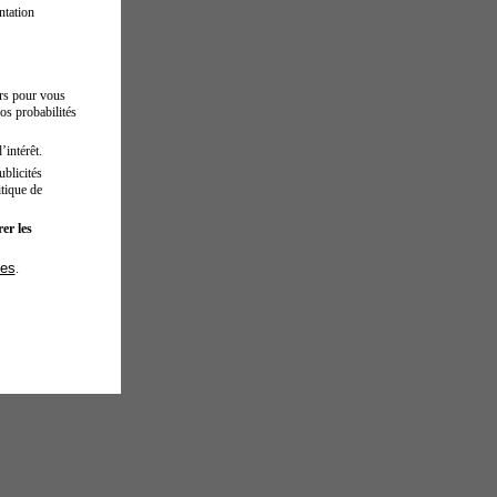
ntation
urs pour vous
os probabilités
’intérêt.
blicités
tique de
er les
ies
.