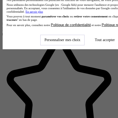
Nos partenaires personnalisent ces publicités en fonction de votre navigation, de votre profil
Nous utilisons des technologies Google (ex : Google Ads) pour mesurer l'audience et propos
personnalisés. En acceptant, vous consentez à l'utilisation de vos données par Google conf
confidentialité.
En savoir plus
Vous pouvez à tout moment
paramétrer vos choix
ou
retirer votre consentement
en cliqu
traceurs
" en bas de page.
Politique de confidentialité
Politique 
Pour en savoir plus, consultez notre
et notre
INTÉGRATION PRO
note de
4.1
Personnaliser mes choix
Tout accepter