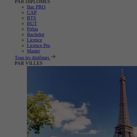
PAR DIPLÔMES
Bac PRO
CAP
BTS
BUT
Prépa
Bachelor
Licence
Licence Pro
Master
Tous les diplômes
PAR VILLES