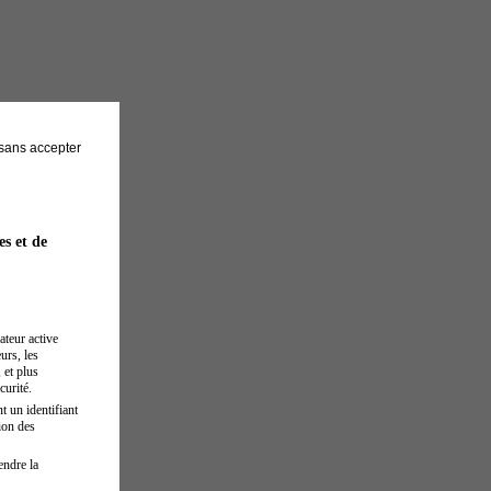
sans accepter
es et de
ateur active
urs, les
 et plus
curité.
t un identifiant
ion des
endre la