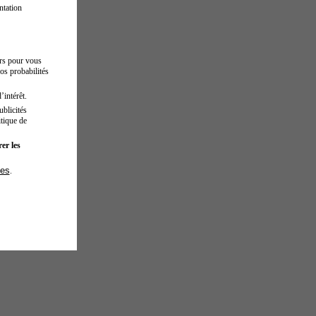
ntation
urs pour vous
os probabilités
’intérêt.
blicités
tique de
er les
ies
.