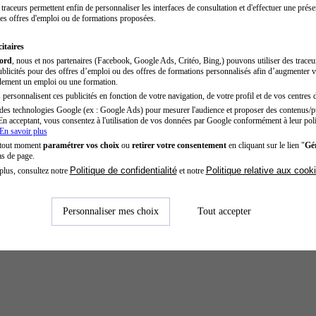
traceurs permettent enfin de personnaliser les interfaces de consultation et d'effectuer une prése
es offres d'emploi ou de formations proposées.
itaires
cord
, nous et nos partenaires (Facebook, Google Ads, Critéo, Bing,) pouvons utiliser des trace
blicités pour des offres d’emploi ou des offres de formations personnalisés afin d’augmenter v
dement un emploi ou une formation.
personnalisent ces publicités en fonction de votre navigation, de votre profil et de vos centres d
des technologies Google (ex : Google Ads) pour mesurer l'audience et proposer des contenus/pu
En acceptant, vous consentez à l'utilisation de vos données par Google conformément à leur poli
En savoir plus
 tout moment
paramétrer vos choix
ou
retirer votre consentement
en cliquant sur le lien "
Gér
as de page.
Politique de confidentialité
Politique relative aux cook
plus, consultez notre
et notre
Personnaliser mes choix
Tout accepter