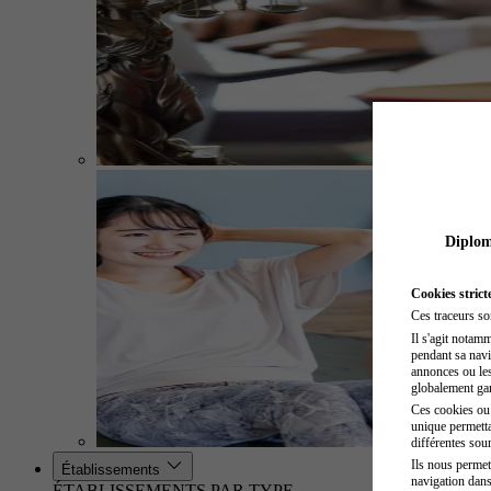
Diplome
Cookies strict
Ces traceurs so
Il s'agit notam
pendant sa navig
annonces ou les 
globalement gara
Ces cookies ou t
unique permetta
différentes sour
Ils nous permet
Établissements
navigation dans
ÉTABLISSEMENTS PAR TYPE