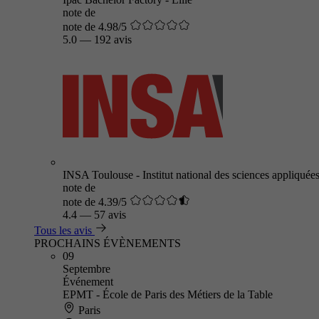
note de
note de 4.98/5
5.0
—
192 avis
INSA Toulouse - Institut national des sciences appliquée
note de
note de 4.39/5
4.4
—
57 avis
Tous les avis
PROCHAINS ÉVÈNEMENTS
09
Septembre
Événement
EPMT - École de Paris des Métiers de la Table
Paris