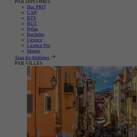
PAR DIPLÔMES
Bac PRO
CAP
BTS
BUT
Prépa
Bachelor
Licence
Licence Pro
Master
Tous les diplômes
PAR VILLES