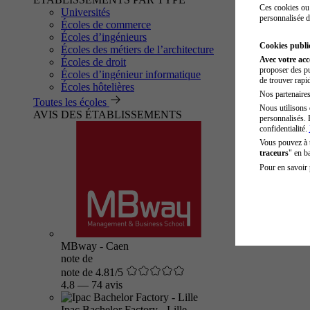
Ces cookies ou 
Universités
personnalisée d
Écoles de commerce
Écoles d’ingénieurs
Cookies public
Écoles des métiers de l’architecture
Avec votre ac
Écoles de droit
proposer des pu
Écoles d’ingénieur informatique
de trouver rapi
Écoles hôtelières
Nos partenaires 
Toutes les écoles
Nous utilisons 
AVIS DES ÉTABLISSEMENTS
personnalisés. 
confidentialité.
Vous pouvez à
traceurs
" en b
Pour en savoir 
MBway - Caen
note de
note de 4.81/5
4.8
—
74 avis
Ipac Bachelor Factory - Lille