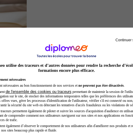
Continuer 
Juriste
o utilise des traceurs et d’autres données pour rendre la recherche d’écol
formations encore plus efficace.
ement nécessaires
nt nécessaires au bon fonctionnement de nos services et
ne peuvent pas être désactivés
.
de l'ensemble des cookies ou traceurs
ment
permettant de maintenir la session de l'utilis
ation sur le site, de stocker des informations temporaires telles que les préférences des utilisate
offres vues, gérer les processus d'identification de l'utilisateur, vérifier s'il est connecté ou non,
ntir la sécurité du site web en détectant les tentatives d'accès frauduleux ou les violations de sé
raceurs permettent également de piloter et suivre les sources d'acquisition d'audience en utilisan
nt de comprendre comment nos utilisateurs naviguent sur nos sites et nos applications en fonct
Préparateur physique
ces de trafic.
tent également d’observer le comportement de nos utilisateurs afin d'améliorer nos produits et r
 nos sites beaucoup plus rapide et fluide.