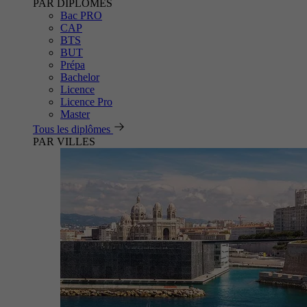
PAR DIPLÔMES
Bac PRO
CAP
BTS
BUT
Prépa
Bachelor
Licence
Licence Pro
Master
Tous les diplômes
PAR VILLES