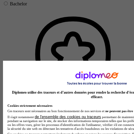
Bachelor
Diplomeo utilise des traceurs et d’autres données pour rendre la recherche d’éco
efficace.
Cookies strictement nécessaires
Ces traceurs sont nécessaires au bon fonctionnement de nos services et
ne peuvent pas être 
de l'ensemble des cookies ou traceurs
Il s'agit notamment
permettant de maintenir 
pendant sa navigation sur le site, de stocker des informations temporaires telles que les préf
ou les offres vues, gérer les processus d'identification de l'utilisateur, vérifier s'il est conn
la sécurité du site web en détectant les tentatives d'accès frauduleux ou les violations de sécu
École partenaire
Ces cookies ou traceurs permettent également de piloter et suivre les sources d'acquisition d'