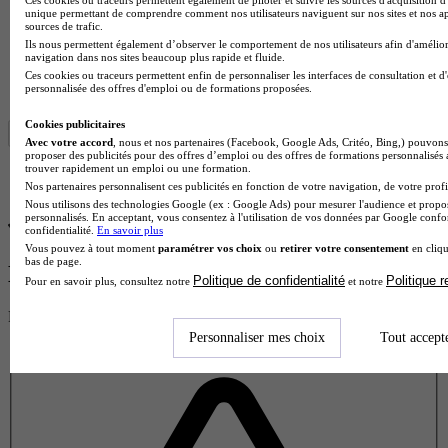
IET - Grenoble
unique permettant de comprendre comment nos utilisateurs naviguent sur nos sites et nos ap
sources de trafic.
Bachelor 3 - Responsable qualité sécurité environnement
Ils nous permettent également d’observer le comportement de nos utilisateurs afin d'amélior
Saint-Martin-d'Hères 38400
navigation dans nos sites beaucoup plus rapide et fluide.
Alternance
Ces cookies ou traceurs permettent enfin de personnaliser les interfaces de consultation et d
personnalisée des offres d'emploi ou de formations proposées.
Je m’informe gratuitement
Cookies publicitaires
Avec votre accord
, nous et nos partenaires (Facebook, Google Ads, Critéo, Bing,) pouvons 
proposer des publicités pour des offres d’emploi ou des offres de formations personnalisés
trouver rapidement un emploi ou une formation.
Nos partenaires personnalisent ces publicités en fonction de votre navigation, de votre profil
Nous utilisons des technologies Google (ex : Google Ads) pour mesurer l'audience et propos
personnalisés. En acceptant, vous consentez à l'utilisation de vos données par Google conf
confidentialité.
En savoir plus
Vous pouvez à tout moment
paramétrer vos choix
ou
retirer votre consentement
en cliqu
bas de page.
Donne ton avis !
Politique de confidentialité
Politique 
Pour en savoir plus, consultez notre
et notre
Partage ton expérience et aide d’autres étudiants à faire le bon choix.
Donne ton avis entre 1 et 5 étoiles
Personnaliser mes choix
Tout accept