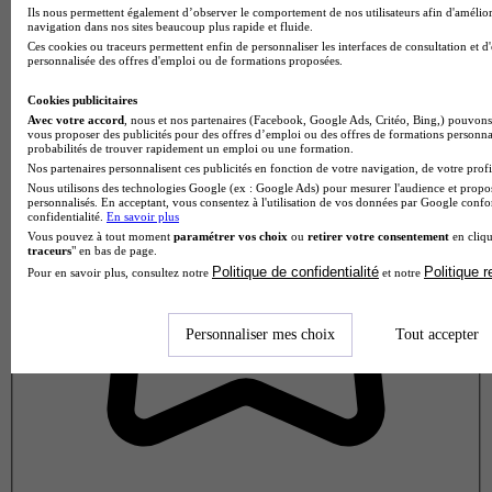
Ils nous permettent également d’observer le comportement de nos utilisateurs afin d'amélior
navigation dans nos sites beaucoup plus rapide et fluide.
Note de 3 sur 5
Ces cookies ou traceurs permettent enfin de personnaliser les interfaces de consultation et d
personnalisée des offres d'emploi ou de formations proposées.
Cookies publicitaires
Avec votre accord
, nous et nos partenaires (Facebook, Google Ads, Critéo, Bing,) pouvons 
vous proposer des publicités pour des offres d’emploi ou des offres de formations personna
probabilités de trouver rapidement un emploi ou une formation.
Nos partenaires personnalisent ces publicités en fonction de votre navigation, de votre profil
Nous utilisons des technologies Google (ex : Google Ads) pour mesurer l'audience et propos
personnalisés. En acceptant, vous consentez à l'utilisation de vos données par Google conf
confidentialité.
En savoir plus
Vous pouvez à tout moment
paramétrer vos choix
ou
retirer votre consentement
en cliqu
traceurs
" en bas de page.
Politique de confidentialité
Politique 
Pour en savoir plus, consultez notre
et notre
Personnaliser mes choix
Tout accepter