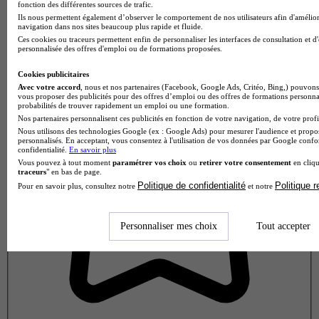
fonction des différentes sources de trafic.
Ils nous permettent également d’observer le comportement de nos utilisateurs afin d'amélior
navigation dans nos sites beaucoup plus rapide et fluide.
Note de 3 sur 5
Ces cookies ou traceurs permettent enfin de personnaliser les interfaces de consultation et d
personnalisée des offres d'emploi ou de formations proposées.
Cookies publicitaires
Avec votre accord
, nous et nos partenaires (Facebook, Google Ads, Critéo, Bing,) pouvons 
vous proposer des publicités pour des offres d’emploi ou des offres de formations personna
probabilités de trouver rapidement un emploi ou une formation.
Nos partenaires personnalisent ces publicités en fonction de votre navigation, de votre profil
Nous utilisons des technologies Google (ex : Google Ads) pour mesurer l'audience et propos
personnalisés. En acceptant, vous consentez à l'utilisation de vos données par Google conf
confidentialité.
En savoir plus
Vous pouvez à tout moment
paramétrer vos choix
ou
retirer votre consentement
en cliqu
traceurs
" en bas de page.
Politique de confidentialité
Politique 
Pour en savoir plus, consultez notre
et notre
Personnaliser mes choix
Tout accepter