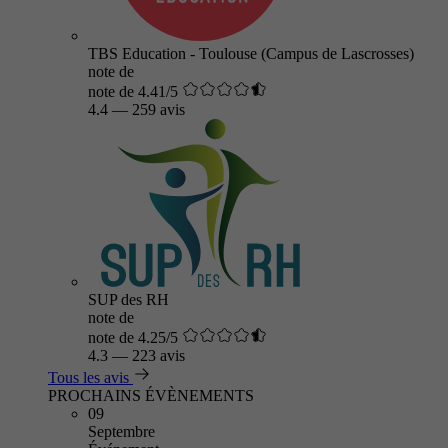
TBS Education - Toulouse (Campus de Lascrosses)
note de
note de 4.41/5
4.4
—
259 avis
SUP des RH
note de
note de 4.25/5
4.3
—
223 avis
Tous les avis
PROCHAINS ÉVÈNEMENTS
09
Septembre