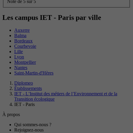
Note de 5 sur 5
Les campus IET - Paris par ville
Auxerre
Balma
Bordeaux
Courbevoie
Lille
Lyon
Montpellier
Nantes
Saint-Martin-d'Hères
Diplomeo
Établissements
IET - L’Institut des métiers de l’Environnement et de la
Transition écologique
IET - Paris
À propos
Qui sommes-nous ?
Rejoignez-nous