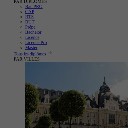
PAR DIPLÔMES
Bac PRO
CAP
BTS
BUT
Prépa
Bachelor
Licence
Licence Pro
Master
Tous les diplômes
PAR VILLES