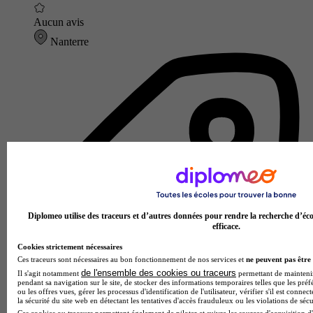
Aucun avis
Nanterre
Diplomeo utilise des traceurs et d’autres données pour rendre la recherche d’éco
efficace.
Cookies strictement nécessaires
Ces traceurs sont nécessaires au bon fonctionnement de nos services et
ne peuvent pas être 
de l'ensemble des cookies ou traceurs
Il s'agit notamment
permettant de maintenir 
pendant sa navigation sur le site, de stocker des informations temporaires telles que les préf
ou les offres vues, gérer les processus d'identification de l'utilisateur, vérifier s'il est conn
la sécurité du site web en détectant les tentatives d'accès frauduleux ou les violations de sécu
Ces cookies ou traceurs permettent également de piloter et suivre les sources d'acquisition d'