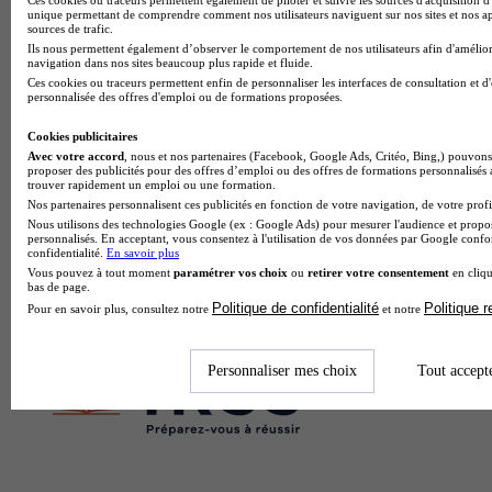
unique permettant de comprendre comment nos utilisateurs naviguent sur nos sites et nos ap
École de formation sportive
sources de trafic.
Voir l’établissement
Ils nous permettent également d’observer le comportement de nos utilisateurs afin d'amélior
navigation dans nos sites beaucoup plus rapide et fluide.
Ces cookies ou traceurs permettent enfin de personnaliser les interfaces de consultation et d
personnalisée des offres d'emploi ou de formations proposées.
Cookies publicitaires
Avec votre accord
, nous et nos partenaires (Facebook, Google Ads, Critéo, Bing,) pouvons 
proposer des publicités pour des offres d’emploi ou des offres de formations personnalisés
trouver rapidement un emploi ou une formation.
Nos partenaires personnalisent ces publicités en fonction de votre navigation, de votre profil
Nous utilisons des technologies Google (ex : Google Ads) pour mesurer l'audience et propos
personnalisés. En acceptant, vous consentez à l'utilisation de vos données par Google conf
confidentialité.
En savoir plus
Vous pouvez à tout moment
paramétrer vos choix
ou
retirer votre consentement
en cliqu
bas de page.
Politique de confidentialité
Politique 
Pour en savoir plus, consultez notre
et notre
Personnaliser mes choix
Tout accept