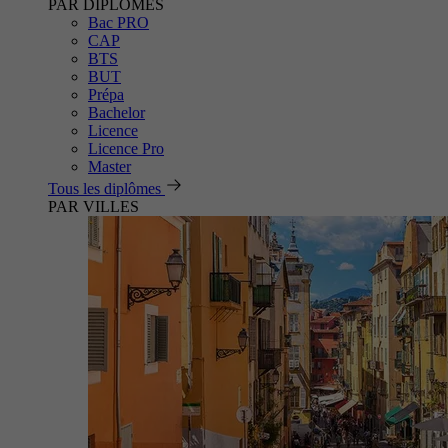
PAR DIPLÔMES
Bac PRO
CAP
BTS
BUT
Prépa
Bachelor
Licence
Licence Pro
Master
Tous les diplômes
PAR VILLES