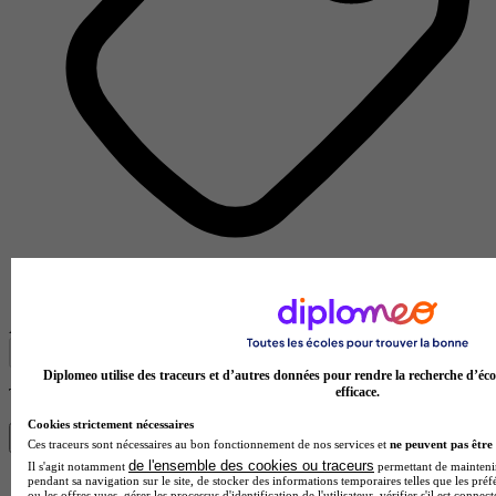
Centre de formation d'apprentis
Voir l’établissement
Afficher plus de résultats
Diplomeo utilise des traceurs et d’autres données pour rendre la recherche d’éco
efficace.
Trouve ton BP en 1 min avec Diplomeo !
Cookies strictement nécessaires
Trouver mon école
Ces traceurs sont nécessaires au bon fonctionnement de nos services et
ne peuvent pas être 
de l'ensemble des cookies ou traceurs
Il s'agit notamment
permettant de maintenir 
pendant sa navigation sur le site, de stocker des informations temporaires telles que les préf
ou les offres vues, gérer les processus d'identification de l'utilisateur, vérifier s'il est conn