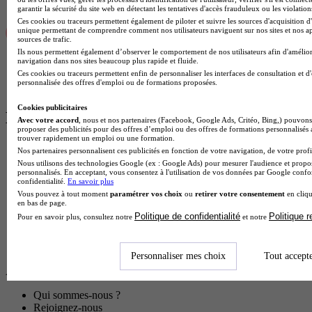
garantir la sécurité du site web en détectant les tentatives d'accès frauduleux ou les violation
Ces cookies ou traceurs permettent également de piloter et suivre les sources d'acquisition d'
unique permettant de comprendre comment nos utilisateurs naviguent sur nos sites et nos ap
sources de trafic.
Ils nous permettent également d’observer le comportement de nos utilisateurs afin d'amélior
navigation dans nos sites beaucoup plus rapide et fluide.
Ces cookies ou traceurs permettent enfin de personnaliser les interfaces de consultation et d
personnalisée des offres d'emploi ou de formations proposées.
Cookies publicitaires
Les BP à distance les plus recherchés
Avec votre accord
, nous et nos partenaires (Facebook, Google Ads, Critéo, Bing,) pouvons 
proposer des publicités pour des offres d’emploi ou des offres de formations personnalisés
trouver rapidement un emploi ou une formation.
BP Sport à distance
Nos partenaires personnalisent ces publicités en fonction de votre navigation, de votre profil
Nous utilisons des technologies Google (ex : Google Ads) pour mesurer l'audience et propos
personnalisés. En acceptant, vous consentez à l'utilisation de vos données par Google conf
BP à distance
confidentialité.
En savoir plus
Vous pouvez à tout moment
paramétrer vos choix
ou
retirer votre consentement
en cliqu
Diplomeo
en bas de page.
Diplômes
Politique de confidentialité
Politique 
Pour en savoir plus, consultez notre
et notre
BP
BP Agricole & Animaux
Fiche BP Agricole & Animaux à distance
Personnaliser mes choix
Tout accept
À propos
Qui sommes-nous ?
Rejoignez-nous