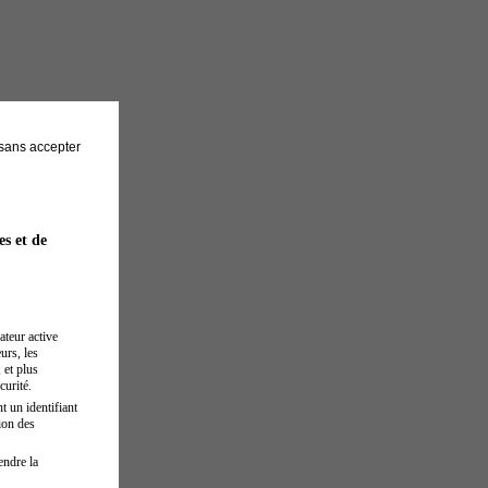
sans accepter
es et de
ateur active
urs, les
 et plus
curité.
t un identifiant
ion des
endre la