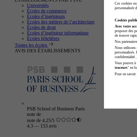
Ces cookies ou 
Universités
personnalisée d
Écoles de commerce
Écoles d’ingénieurs
Cookies public
Écoles des métiers de l’architecture
Avec votre ac
Écoles de droit
proposer des pu
Écoles d’ingénieur informatique
de trouver rapi
Écoles hôtelières
Nos partenaires 
Toutes les écoles
Nous utilisons 
AVIS DES ÉTABLISSEMENTS
personnalisés. 
confidentialité.
Vous pouvez à
traceurs
" en b
Pour en savoir 
PSB School of Business Paris
note de
note de 4.25/5
4.3
—
153 avis