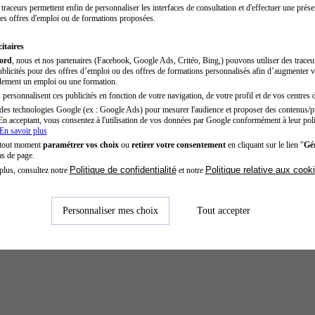
traceurs permettent enfin de personnaliser les interfaces de consultation et d'effectuer une prése
es offres d'emploi ou de formations proposées.
itaires
cord
, nous et nos partenaires (Facebook, Google Ads, Critéo, Bing,) pouvons utiliser des trace
blicités pour des offres d’emploi ou des offres de formations personnalisés afin d’augmenter v
dement un emploi ou une formation.
personnalisent ces publicités en fonction de votre navigation, de votre profil et de vos centres d
des technologies Google (ex : Google Ads) pour mesurer l'audience et proposer des contenus/pu
En acceptant, vous consentez à l'utilisation de vos données par Google conformément à leur poli
En savoir plus
 tout moment
paramétrer vos choix
ou
retirer votre consentement
en cliquant sur le lien "
Gér
as de page.
Politique de confidentialité
Politique relative aux cook
plus, consultez notre
et notre
Personnaliser mes choix
Tout accepter