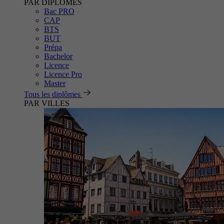
PAR DIPLÔMES
Bac PRO
CAP
BTS
BUT
Prépa
Bachelor
Licence
Licence Pro
Master
Tous les diplômes
PAR VILLES