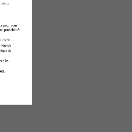
ntation
urs pour vous
os probabilités
’intérêt.
blicités
tique de
er les
ies
.