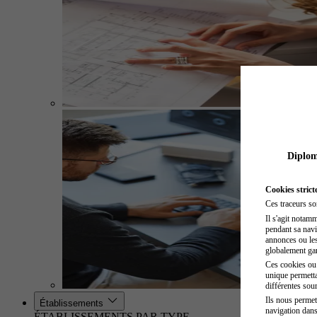
Diplome
Cookies strict
Ces traceurs so
Il s'agit notam
pendant sa navig
annonces ou les 
globalement gara
Ces cookies ou t
unique permetta
différentes sour
Ils nous permet
Établissements
navigation dans
ÉTABLISSEMENTS PAR TYPE