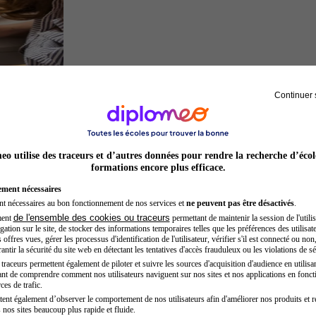
Continuer 
Architecte
o utilise des traceurs et d’autres données pour rendre la recherche d’écol
formations encore plus efficace.
ement nécessaires
nt nécessaires au bon fonctionnement de nos services et
ne peuvent pas être désactivés
.
de l'ensemble des cookies ou traceurs
ment
permettant de maintenir la session de l'utilis
ation sur le site, de stocker des informations temporaires telles que les préférences des utilisate
offres vues, gérer les processus d'identification de l'utilisateur, vérifier s'il est connecté ou non,
ntir la sécurité du site web en détectant les tentatives d'accès frauduleux ou les violations de sé
raceurs permettent également de piloter et suivre les sources d'acquisition d'audience en utilisan
nt de comprendre comment nos utilisateurs naviguent sur nos sites et nos applications en fonct
Développeur web
ces de trafic.
tent également d’observer le comportement de nos utilisateurs afin d'améliorer nos produits et r
 nos sites beaucoup plus rapide et fluide.