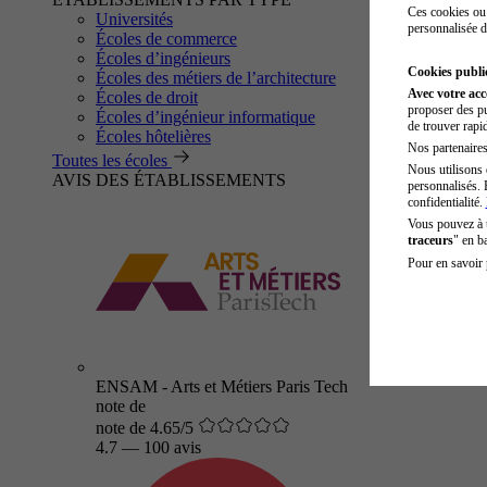
Ces cookies ou 
Universités
personnalisée d
Écoles de commerce
Écoles d’ingénieurs
Cookies public
Écoles des métiers de l’architecture
Avec votre ac
Écoles de droit
proposer des pu
Écoles d’ingénieur informatique
de trouver rapi
Écoles hôtelières
Nos partenaires 
Toutes les écoles
Nous utilisons 
AVIS DES ÉTABLISSEMENTS
personnalisés. 
confidentialité.
Vous pouvez à
traceurs
" en b
Pour en savoir 
ENSAM - Arts et Métiers Paris Tech
note de
note de 4.65/5
4.7
—
100 avis