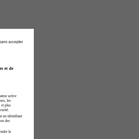
sans accepter
es et de
ateur active
urs, les
 et plus
curité.
t un identifiant
ion des
endre la