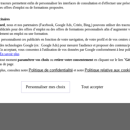
traceurs permettent enfin de personnaliser les interfaces de consultation et d'effectuer une prése
es offres d'emploi ou de formations proposées.
itaires
cord
, nous et nos partenaires (Facebook, Google Ads, Critéo, Bing,) pouvons utiliser des trace
blicités pour des offres d’emploi ou des offres de formations personnalisés afin d’augmenter v
dement un emploi ou une formation.
personnalisent ces publicités en fonction de votre navigation, de votre profil et de vos centres d
des technologies Google (ex : Google Ads) pour mesurer l'audience et proposer des contenus/pu
En acceptant, vous consentez à l'utilisation de vos données par Google conformément à leur poli
En savoir plus
 tout moment
paramétrer vos choix
ou
retirer votre consentement
en cliquant sur le lien "
Gér
as de page.
Politique de confidentialité
Politique relative aux cook
plus, consultez notre
et notre
Personnaliser mes choix
Tout accepter