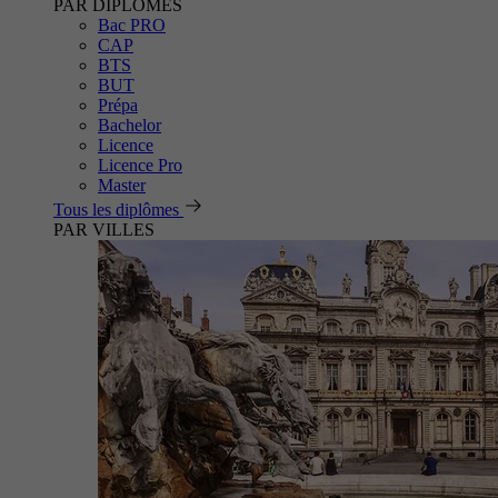
PAR DIPLÔMES
Bac PRO
CAP
BTS
BUT
Prépa
Bachelor
Licence
Licence Pro
Master
Tous les diplômes
PAR VILLES