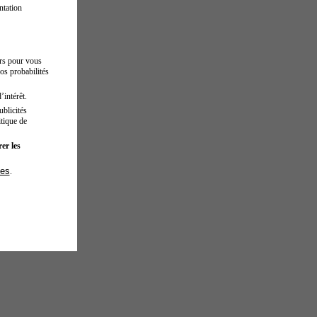
ntation
urs pour vous
os probabilités
’intérêt.
blicités
tique de
er les
ies
.