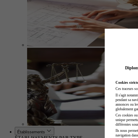
Diplome
Cookies strict
Ces traceurs so
Il s'agit notam
pendant sa navig
annonces ou les 
globalement gara
Ces cookies ou t
unique permetta
différentes sour
Ils nous permet
Établissements
navigation dans
ÉTABLISSEMENTS PAR TYPE