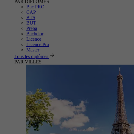
PAR DIPLÔMES
Bac PRO
CAP
BTS
BUT
Prépa
Bachelor
Licence
Licence Pro
Master
Tous les diplômes
PAR VILLES