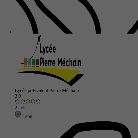
Lycée polyvalent Pierre Méchain
3.0
2 avis
Laon