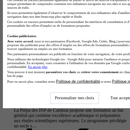
Le baccalauréat général proposé par le Lycée Paul Duez à
unique permettant de comprendre comment nos utilisateurs naviguent sur nos sites et nos ap
sources de trafic.
Cambrai prépare les élèves à construire leur parcours d'études
Ils nous permettent également d’observer le comportement de nos utilisateurs afin d'amélior
supérieures selon leurs ambitions et leurs aptitudes. Au cours
navigation dans nos sites beaucoup plus rapide et fluide.
de…
Ces cookies ou traceurs permettent enfin de personnaliser les interfaces de consultation et d
personnalisée des offres d'emploi ou de formations proposées.
Cookies publicitaires
Avec votre accord
, nous et nos partenaires (Facebook, Google Ads, Critéo, Bing,) pouvons 
proposer des publicités pour des offres d’emploi ou des offres de formations personnalisés
trouver rapidement un emploi ou une formation.
Nos partenaires personnalisent ces publicités en fonction de votre navigation, de votre profil
Nous utilisons des technologies Google (ex : Google Ads) pour mesurer l'audience et propos
personnalisés. En acceptant, vous consentez à l'utilisation de vos données par Google conf
confidentialité.
En savoir plus
Vous pouvez à tout moment
paramétrer vos choix
ou
retirer votre consentement
en cliqu
bas de page.
Politique de confidentialité
Politique 
Pour en savoir plus, consultez notre
et notre
Prépa INP
Bac - Général
Personnaliser mes choix
Tout accept
Cambrai 59400
La Prépa des INP de Cambrai propose une formation au bac
général qui combine excellence académique et préparation
aux études scientifiques supérieures. Le programme privilégie
un socle s…