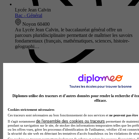
Lycée Jean Calvin
Bac - Général
Noyon 60400
Au Lycée Jean Calvin, le baccalauréat général offre un
parcours pluridisciplinaire permettant de maîtriser les savoirs
fondamentaux (français, mathématiques, sciences, histoire-
géographi…
Diplomeo utilise des traceurs et d’autres données pour rendre la recherche d’éco
efficace.
Cookies strictement nécessaires
Ces traceurs sont nécessaires au bon fonctionnement de nos services et
ne peuvent pas être 
de l'ensemble des cookies ou traceurs
Il s'agit notamment
permettant de maintenir 
Lycée Paul Duez
pendant sa navigation sur le site, de stocker des informations temporaires telles que les préf
Bac - Général
ou les offres vues, gérer les processus d'identification de l'utilisateur, vérifier s'il est conn
la sécurité du site web en détectant les tentatives d'accès frauduleux ou les violations de sécu
Cambrai 59400
Ces cookies ou traceurs permettent également de piloter et suivre les sources d'acquisition d'