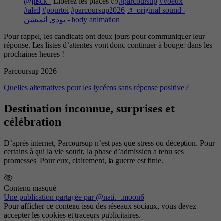
@jllsck_
Libérez les places 😔
#parcoursup
#voeux
#aled
#pourtoi
#parcoursup2026
♬ original sound -
بودى انميشن - body animation
Pour rappel, les candidats ont deux jours pour communiquer leur
réponse. Les listes d’attentes vont donc continuer à bouger dans les
prochaines heures !
Parcoursup 2026
Quelles alternatives pour les lycéens sans réponse positive ?
Destination inconnue, surprises et
célébration
D’après internet, Parcoursup n’est pas que stress ou déception. Pour
certains à qui la vie sourit, la phase d’admission a tenu ses
promesses. Pour eux, clairement, la guerre est finie.
Contenu masqué
Une publication partagée par @nati._.moon6
Pour afficher ce contenu issu des réseaux sociaux, vous devez
accepter les cookies et traceurs publicitaires.