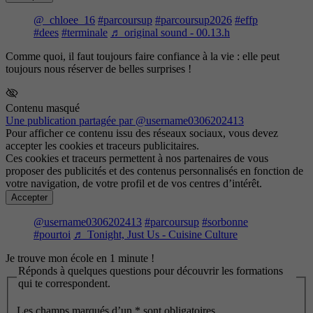
@_chloee_16
#parcoursup
#parcoursup2026
#effp
#dees
#terminale
♬ original sound - 00.13.h
Comme quoi, il faut toujours faire confiance à la vie : elle peut
toujours nous réserver de belles surprises !
Contenu masqué
Une publication partagée par @username0306202413
Pour afficher ce contenu issu des réseaux sociaux, vous devez
accepter les cookies et traceurs publicitaires.
Ces cookies et traceurs permettent à nos partenaires de vous
proposer des publicités et des contenus personnalisés en fonction de
votre navigation, de votre profil et de vos centres d’intérêt.
Accepter
@username0306202413
#parcoursup
#sorbonne
#pourtoi
♬ Tonight, Just Us - Cuisine Culture
Je trouve mon école en 1 minute !
Réponds à quelques questions pour découvrir les formations
qui te correspondent.
Les champs marqués d’un
*
sont obligatoires