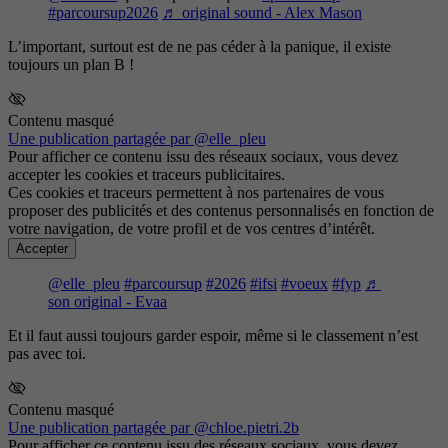
#parcoursup2026
♬ original sound - Alex Mason
L’important, surtout est de ne pas céder à la panique, il existe
toujours un plan B !
Contenu masqué
Une publication partagée par @elle_pleu
Pour afficher ce contenu issu des réseaux sociaux, vous devez
accepter les cookies et traceurs publicitaires.
Ces cookies et traceurs permettent à nos partenaires de vous
proposer des publicités et des contenus personnalisés en fonction de
votre navigation, de votre profil et de vos centres d’intérêt.
Accepter
@elle_pleu
#parcoursup
#2026
#ifsi
#voeux
#fyp
♬
son original - Evaa
Et il faut aussi toujours garder espoir, même si le classement n’est
pas avec toi.
Contenu masqué
Une publication partagée par @chloe.pietri.2b
Pour afficher ce contenu issu des réseaux sociaux, vous devez