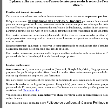
Diplomeo utilise des traceurs et d’autres données pour rendre la recherche d’éco
efficace.
Parcoursup, pourquoi ces formations ne te répondront pas
Cookies strictement nécessaires
avant le 21 août
Ces traceurs sont nécessaires au bon fonctionnement de nos services et
ne peuvent pas être 
de l'ensemble des cookies ou traceurs
Il s'agit notamment
permettant de maintenir 
pendant sa navigation sur le site, de stocker des informations temporaires telles que les préf
ou les offres vues, gérer les processus d'identification de l'utilisateur, vérifier s'il est conn
garantir la sécurité du site web en détectant les tentatives d'accès frauduleux ou les violation
Ces cookies ou traceurs permettent également de piloter et suivre les sources d'acquisition d'
unique permettant de comprendre comment nos utilisateurs naviguent sur nos sites et nos ap
sources de trafic.
Ils nous permettent également d’observer le comportement de nos utilisateurs afin d'amélior
navigation dans nos sites beaucoup plus rapide et fluide.
Ces cookies ou traceurs permettent enfin de personnaliser les interfaces de consultation et d
personnalisée des offres d'emploi ou de formations proposées.
Cookies publicitaires
Avec votre accord
, nous et nos partenaires (Facebook, Google Ads, Critéo, Bing,) pouvons 
proposer des publicités pour des offres d’emploi ou des offres de formations personnalisés
trouver rapidement un emploi ou une formation.
Nos partenaires personnalisent ces publicités en fonction de votre navigation, de votre profil
Phase complémentaire Parcoursup : faut-il élargir tes choix ou
Nous utilisons des technologies Google (ex : Google Ads) pour mesurer l'audience et propos
rester sur tes envies ?
personnalisés. En acceptant, vous consentez à l'utilisation de vos données par Google conf
confidentialité.
En savoir plus
Vous pouvez à tout moment
paramétrer vos choix
ou
retirer votre consentement
en cliqu
en bas de page.
Politique de confidentialité
Politique 
Pour en savoir plus, consultez notre
et notre