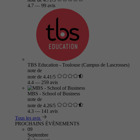
4.7
—
99 avis
TBS Education - Toulouse (Campus de Lascrosses)
note de
note de 4.41/5
4.4
—
259 avis
MBS - School of Business
note de
note de 4.26/5
4.3
—
141 avis
Tous les avis
PROCHAINS ÉVÈNEMENTS
09
Septembre