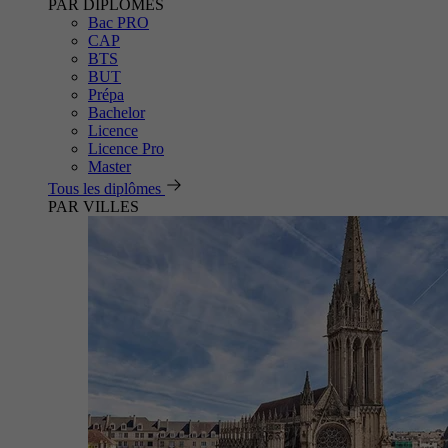
PAR DIPLÔMES
Bac PRO
CAP
BTS
BUT
Prépa
Bachelor
Licence
Licence Pro
Master
Tous les diplômes
PAR VILLES