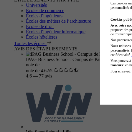
Ces cookies ou 
Universités
personnalisée d
Écoles de commerce
Écoles d’ingénieurs
Cookies public
Écoles des métiers de l’architecture
Avec votre ac
Écoles de droit
proposer des pu
Écoles d’ingénieur informatique
de trouver rapi
Écoles hôtelières
Nos partenaires 
Toutes les écoles
Nous utilisons 
AVIS DES ÉTABLISSEMENTS
personnalisés. 
confidentialité.
IPAG Business School - Campus de Paris
Vous pouvez à
note de
traceurs
" en b
note de 4.62/5
Pour en savoir 
4.6
—
77 avis
Win Sport School - Lille