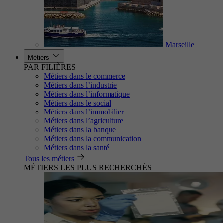
Marseille
Métiers
PAR FILIÈRES
Métiers dans le commerce
Métiers dans l’industrie
Métiers dans l’informatique
Métiers dans le social
Métiers dans l’immobilier
Métiers dans l’agriculture
Métiers dans la banque
Métiers dans la communication
Métiers dans la santé
Tous les métiers
MÉTIERS LES PLUS RECHERCHÉS