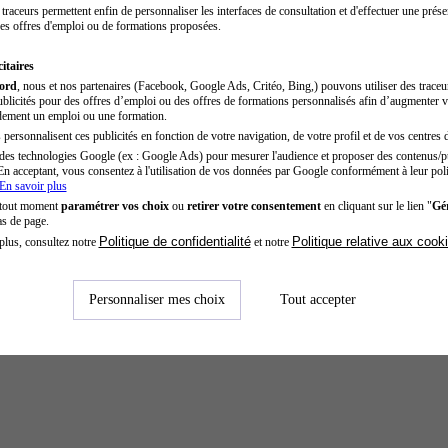
traceurs permettent enfin de personnaliser les interfaces de consultation et d'effectuer une prése
es offres d'emploi ou de formations proposées.
itaires
cord
, nous et nos partenaires (Facebook, Google Ads, Critéo, Bing,) pouvons utiliser des trace
blicités pour des offres d’emploi ou des offres de formations personnalisés afin d’augmenter v
dement un emploi ou une formation.
personnalisent ces publicités en fonction de votre navigation, de votre profil et de vos centres d
des technologies Google (ex : Google Ads) pour mesurer l'audience et proposer des contenus/pu
En acceptant, vous consentez à l'utilisation de vos données par Google conformément à leur poli
En savoir plus
 tout moment
paramétrer vos choix
ou
retirer votre consentement
en cliquant sur le lien "
Gér
as de page.
Politique de confidentialité
Politique relative aux cook
plus, consultez notre
et notre
Personnaliser mes choix
Tout accepter