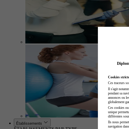
Diplome
Cookies strict
Ces traceurs so
Il s'agit notam
pendant sa navig
annonces ou les 
globalement gara
Ces cookies ou t
unique permetta
différentes sour
Ils nous permet
Établissements
navigation dans
ÉTABLISSEMENTS PAR TYPE