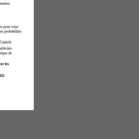
ntation
urs pour vous
os probabilités
’intérêt.
blicités
tique de
er les
ies
.