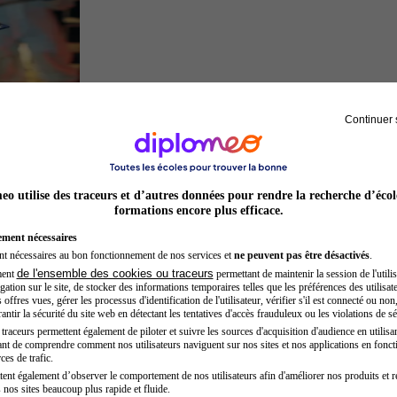
Continuer 
Inspecteur de police
o utilise des traceurs et d’autres données pour rendre la recherche d’écol
formations encore plus efficace.
ement nécessaires
nt nécessaires au bon fonctionnement de nos services et
ne peuvent pas être désactivés
.
de l'ensemble des cookies ou traceurs
ment
permettant de maintenir la session de l'utilis
ation sur le site, de stocker des informations temporaires telles que les préférences des utilisate
offres vues, gérer les processus d'identification de l'utilisateur, vérifier s'il est connecté ou non,
ntir la sécurité du site web en détectant les tentatives d'accès frauduleux ou les violations de sé
raceurs permettent également de piloter et suivre les sources d'acquisition d'audience en utilisan
nt de comprendre comment nos utilisateurs naviguent sur nos sites et nos applications en fonct
Kinésithérapeute sportif
ces de trafic.
tent également d’observer le comportement de nos utilisateurs afin d'améliorer nos produits et r
 nos sites beaucoup plus rapide et fluide.