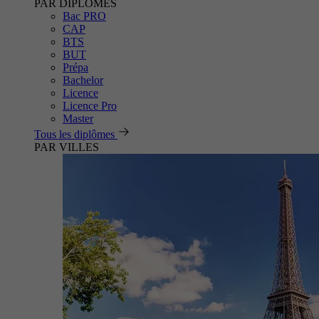
PAR DIPLÔMES
Bac PRO
CAP
BTS
BUT
Prépa
Bachelor
Licence
Licence Pro
Master
Tous les diplômes
PAR VILLES