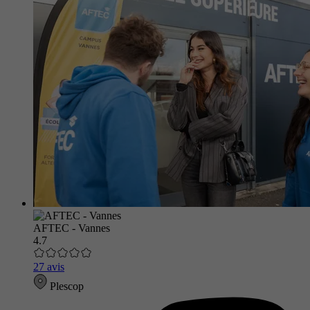
AFTEC - Vannes
4.7
27 avis
Plescop