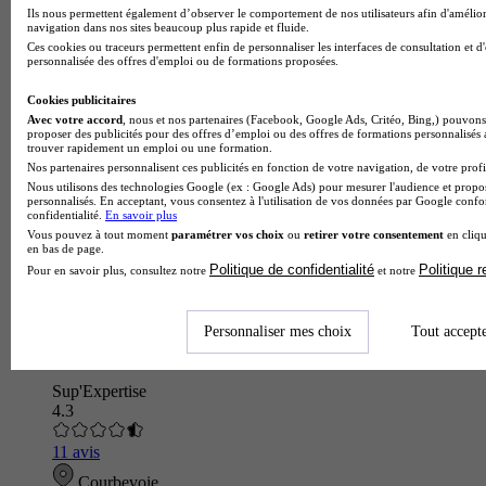
Ils nous permettent également d’observer le comportement de nos utilisateurs afin d'amélior
navigation dans nos sites beaucoup plus rapide et fluide.
Ces cookies ou traceurs permettent enfin de personnaliser les interfaces de consultation et d
personnalisée des offres d'emploi ou de formations proposées.
Cookies publicitaires
Avec votre accord
, nous et nos partenaires (Facebook, Google Ads, Critéo, Bing,) pouvons 
proposer des publicités pour des offres d’emploi ou des offres de formations personnalisés
trouver rapidement un emploi ou une formation.
Nos partenaires personnalisent ces publicités en fonction de votre navigation, de votre profil
Nous utilisons des technologies Google (ex : Google Ads) pour mesurer l'audience et propos
personnalisés. En acceptant, vous consentez à l'utilisation de vos données par Google conf
confidentialité.
En savoir plus
Vous pouvez à tout moment
paramétrer vos choix
ou
retirer votre consentement
en cliqu
en bas de page.
Politique de confidentialité
Politique 
Pour en savoir plus, consultez notre
et notre
Personnaliser mes choix
Tout accept
Sup'Expertise
4.3
11 avis
Courbevoie