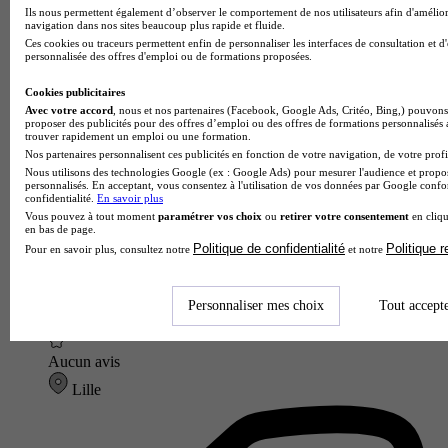
Ils nous permettent également d’observer le comportement de nos utilisateurs afin d'amélior
navigation dans nos sites beaucoup plus rapide et fluide.
Ces cookies ou traceurs permettent enfin de personnaliser les interfaces de consultation et d
personnalisée des offres d'emploi ou de formations proposées.
Cookies publicitaires
Avec votre accord
, nous et nos partenaires (Facebook, Google Ads, Critéo, Bing,) pouvons 
proposer des publicités pour des offres d’emploi ou des offres de formations personnalisés
trouver rapidement un emploi ou une formation.
Nos partenaires personnalisent ces publicités en fonction de votre navigation, de votre profil
Nous utilisons des technologies Google (ex : Google Ads) pour mesurer l'audience et propos
personnalisés. En acceptant, vous consentez à l'utilisation de vos données par Google conf
confidentialité.
En savoir plus
Vous pouvez à tout moment
paramétrer vos choix
ou
retirer votre consentement
en cliqu
en bas de page.
Politique de confidentialité
Politique 
Pour en savoir plus, consultez notre
et notre
Personnaliser mes choix
Tout accept
ISFJ - LILLE
Aucun avis
Lille