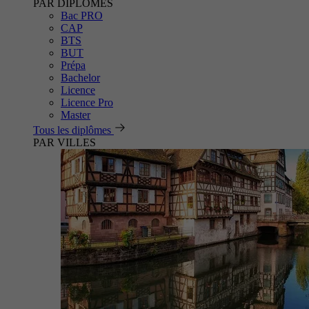
PAR DIPLÔMES
Bac PRO
CAP
BTS
BUT
Prépa
Bachelor
Licence
Licence Pro
Master
Tous les diplômes
PAR VILLES