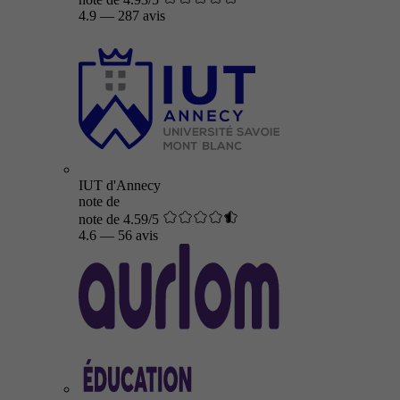
4.9
—
287 avis
IUT d'Annecy
note de
note de 4.59/5
4.6
—
56 avis