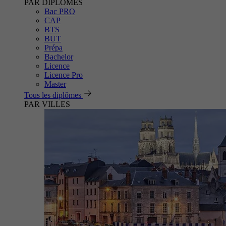
PAR DIPLÔMES
Bac PRO
CAP
BTS
BUT
Prépa
Bachelor
Licence
Licence Pro
Master
Tous les diplômes
PAR VILLES