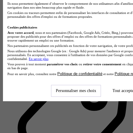
Ils nous permettent également d’observer le comportement de nos utilisateurs afin d'amélior
navigation dans nos sites beaucoup plus rapide et fluide.
Ces cookies ou traceurs permettent enfin de personnaliser les interfaces de consultation et d
personnalisée des offres d'emploi ou de formations proposées.
Cookies publicitaires
Avec votre accord
, nous et nos partenaires (Facebook, Google Ads, Critéo, Bing,) pouvons 
Digital School of Paris
proposer des publicités pour des offres d’emploi ou des offres de formations personnalisés
4.2
trouver rapidement un emploi ou une formation.
Nos partenaires personnalisent ces publicités en fonction de votre navigation, de votre profil
5 avis
Nous utilisons des technologies Google (ex : Google Ads) pour mesurer l'audience et propos
personnalisés. En acceptant, vous consentez à l'utilisation de vos données par Google conf
Paris
confidentialité.
En savoir plus
Vous pouvez à tout moment
paramétrer vos choix
ou
retirer votre consentement
en cliqu
en bas de page.
Politique de confidentialité
Politique 
Pour en savoir plus, consultez notre
et notre
Personnaliser mes choix
Tout accept