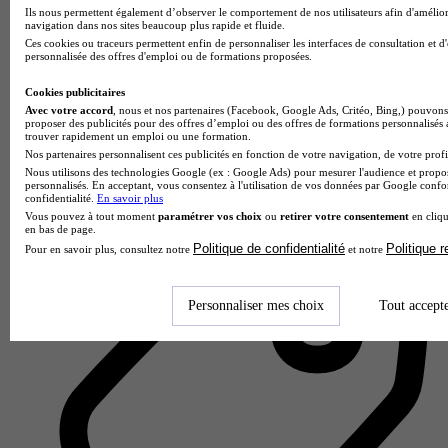
Ils nous permettent également d’observer le comportement de nos utilisateurs afin d'amélior
navigation dans nos sites beaucoup plus rapide et fluide.
Ces cookies ou traceurs permettent enfin de personnaliser les interfaces de consultation et d
personnalisée des offres d'emploi ou de formations proposées.
Cookies publicitaires
Avec votre accord
, nous et nos partenaires (Facebook, Google Ads, Critéo, Bing,) pouvons 
proposer des publicités pour des offres d’emploi ou des offres de formations personnalisés
ICAN - Lille
trouver rapidement un emploi ou une formation.
Nos partenaires personnalisent ces publicités en fonction de votre navigation, de votre profil
Aucun avis
Nous utilisons des technologies Google (ex : Google Ads) pour mesurer l'audience et propos
personnalisés. En acceptant, vous consentez à l'utilisation de vos données par Google conf
Lille
confidentialité.
En savoir plus
Vous pouvez à tout moment
paramétrer vos choix
ou
retirer votre consentement
en cliqu
en bas de page.
Politique de confidentialité
Politique 
Pour en savoir plus, consultez notre
et notre
Personnaliser mes choix
Tout accept