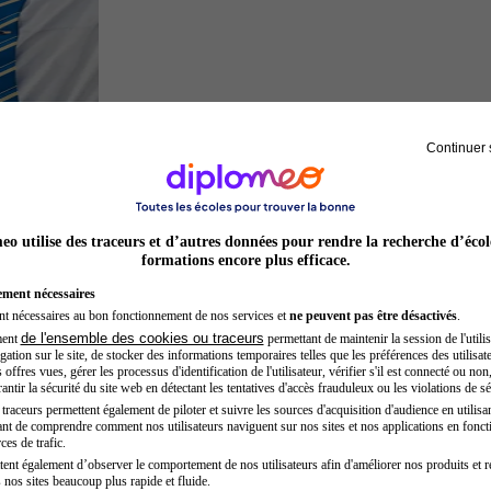
Continuer 
Hôtesse de l'air steward
o utilise des traceurs et d’autres données pour rendre la recherche d’écol
formations encore plus efficace.
ement nécessaires
nt nécessaires au bon fonctionnement de nos services et
ne peuvent pas être désactivés
.
de l'ensemble des cookies ou traceurs
ment
permettant de maintenir la session de l'utilis
ation sur le site, de stocker des informations temporaires telles que les préférences des utilisate
offres vues, gérer les processus d'identification de l'utilisateur, vérifier s'il est connecté ou non,
ntir la sécurité du site web en détectant les tentatives d'accès frauduleux ou les violations de sé
raceurs permettent également de piloter et suivre les sources d'acquisition d'audience en utilisan
nt de comprendre comment nos utilisateurs naviguent sur nos sites et nos applications en fonct
Préparateur physique
ces de trafic.
tent également d’observer le comportement de nos utilisateurs afin d'améliorer nos produits et r
 nos sites beaucoup plus rapide et fluide.