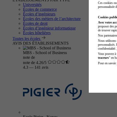
Ces cookies ou 
Universités
personnalisée d
Écoles de commerce
Écoles d’ingénieurs
Cookies public
Écoles des métiers de l’architecture
Avec votre ac
Écoles de droit
proposer des pu
Écoles d’ingénieur informatique
de trouver rapi
Écoles hôtelières
Nos partenaires 
Toutes les écoles
Nous utilisons 
AVIS DES ÉTABLISSEMENTS
personnalisés. 
confidentialité.
MBS - School of Business
Vous pouvez à
note de
traceurs
" en b
note de 4.26/5
Pour en savoir 
4.3
—
141 avis
Ecole Pigier - Nancy