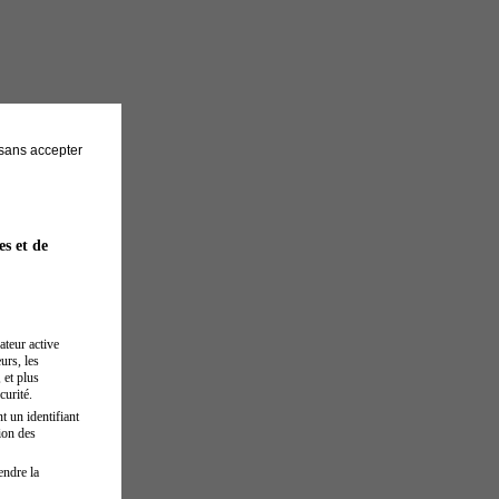
sans accepter
es et de
ateur active
urs, les
 et plus
curité.
t un identifiant
ion des
endre la