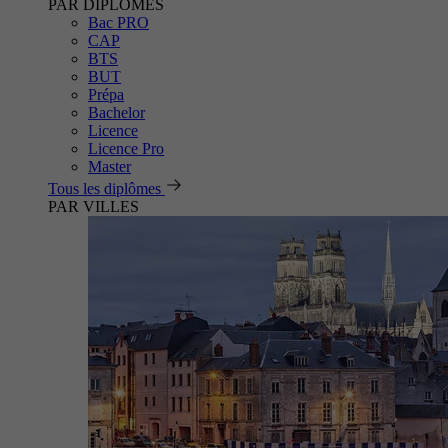
PAR DIPLÔMES
Bac PRO
CAP
BTS
BUT
Prépa
Bachelor
Licence
Licence Pro
Master
Tous les diplômes
PAR VILLES