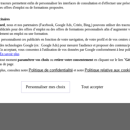
traceurs permettent enfin de personnaliser les interfaces de consultation et d'effectuer une prése
es offres d'emploi ou de formations proposées.
itaires
cord
, nous et nos partenaires (Facebook, Google Ads, Critéo, Bing,) pouvons utiliser des trace
blicités pour des offres d’emploi ou des offres de formations personnalisés afin d’augmenter v
dement un emploi ou une formation.
personnalisent ces publicités en fonction de votre navigation, de votre profil et de vos centres d
des technologies Google (ex : Google Ads) pour mesurer l'audience et proposer des contenus/pu
En acceptant, vous consentez à l'utilisation de vos données par Google conformément à leur poli
En savoir plus
 tout moment
paramétrer vos choix
ou
retirer votre consentement
en cliquant sur le lien "
Gér
as de page.
Politique de confidentialité
Politique relative aux cook
plus, consultez notre
et notre
Personnaliser mes choix
Tout accepter