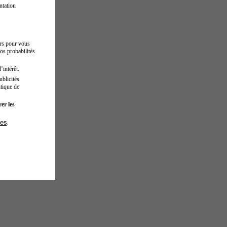
ntation
urs pour vous
os probabilités
’intérêt.
blicités
tique de
er les
ies
.