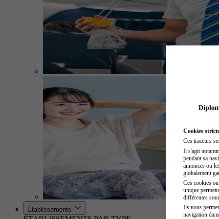
Diplome
Cookies strict
Ces traceurs so
Il s'agit notam
pendant sa navig
annonces ou les 
globalement gara
Ces cookies ou t
unique permetta
différentes sour
Ils nous permet
Établissements
navigation dans
ÉTABLISSEMENTS PAR TYPE