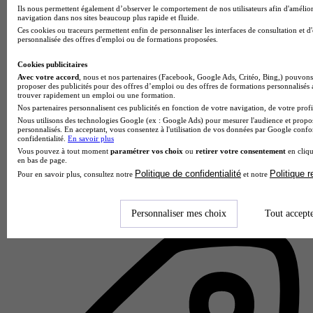
Ils nous permettent également d’observer le comportement de nos utilisateurs afin d'amélior
navigation dans nos sites beaucoup plus rapide et fluide.
Ces cookies ou traceurs permettent enfin de personnaliser les interfaces de consultation et d
personnalisée des offres d'emploi ou de formations proposées.
Cookies publicitaires
Avec votre accord
, nous et nos partenaires (Facebook, Google Ads, Critéo, Bing,) pouvons 
proposer des publicités pour des offres d’emploi ou des offres de formations personnalisés
trouver rapidement un emploi ou une formation.
Nos partenaires personnalisent ces publicités en fonction de votre navigation, de votre profil
Nous utilisons des technologies Google (ex : Google Ads) pour mesurer l'audience et propos
personnalisés. En acceptant, vous consentez à l'utilisation de vos données par Google conf
confidentialité.
En savoir plus
ESIEE-IT & CODING FACTORY - Campus Cergy-
Vous pouvez à tout moment
paramétrer vos choix
ou
retirer votre consentement
en cliqu
Pontoise
en bas de page.
5.0
Politique de confidentialité
Politique 
Pour en savoir plus, consultez notre
et notre
1 avis
Personnaliser mes choix
Tout accept
Pontoise