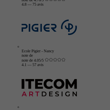
4.8
—
75 avis
Ecole Pigier - Nancy
note de
note de 4.05/5
4.1
—
57 avis