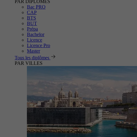
PAR DIPLÔMES
Bac PRO
CAP
BTS
BUT
Prépa
Bachelor
Licence
Licence Pro
Master
Tous les diplômes
PAR VILLES