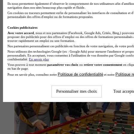
Ils nous permettent également d’observer le comportement de nos utilisateurs afin d'amélior
navigation dans nos sites beaucoup plus rapide et fluide.
Ces cookies ou traceurs permettent enfin de personnaliser les interfaces de consultation et d
personnalisée des offres d'emploi ou de formations proposées.
Cookies publicitaires
Avec votre accord
, nous et nos partenaires (Facebook, Google Ads, Critéo, Bing,) pouvons 
proposer des publicités pour des offres d’emploi ou des offres de formations personnalisés
École d'art
trouver rapidement un emploi ou une formation.
Voir l’établissement
Nos partenaires personnalisent ces publicités en fonction de votre navigation, de votre profil
Nous utilisons des technologies Google (ex : Google Ads) pour mesurer l'audience et propos
personnalisés. En acceptant, vous consentez à l'utilisation de vos données par Google conf
confidentialité.
En savoir plus
Vous pouvez à tout moment
paramétrer vos choix
ou
retirer votre consentement
en cliqu
en bas de page.
Politique de confidentialité
Politique 
Pour en savoir plus, consultez notre
et notre
Personnaliser mes choix
Tout accept