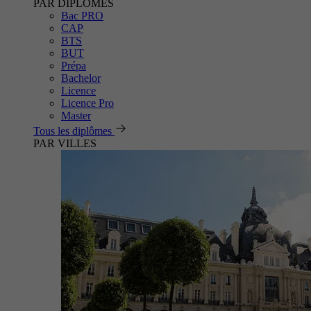
PAR DIPLÔMES
Bac PRO
CAP
BTS
BUT
Prépa
Bachelor
Licence
Licence Pro
Master
Tous les diplômes
PAR VILLES