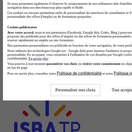
Ils nous permettent également d’observer le comportement de nos utilisateurs afin d'amélior
navigation dans nos sites beaucoup plus rapide et fluide.
Ces cookies ou traceurs permettent enfin de personnaliser les interfaces de consultation et d
personnalisée des offres d'emploi ou de formations proposées.
Cookies publicitaires
Avec votre accord
, nous et nos partenaires (Facebook, Google Ads, Critéo, Bing,) pouvons 
proposer des publicités pour des offres d’emploi ou des offres de formations personnalisés
trouver rapidement un emploi ou une formation.
Nos partenaires personnalisent ces publicités en fonction de votre navigation, de votre profil
Nous utilisons des technologies Google (ex : Google Ads) pour mesurer l'audience et propos
personnalisés. En acceptant, vous consentez à l'utilisation de vos données par Google conf
confidentialité.
En savoir plus
Vous pouvez à tout moment
paramétrer vos choix
ou
retirer votre consentement
en cliqu
en bas de page.
Politique de confidentialité
Politique 
Pour en savoir plus, consultez notre
et notre
Personnaliser mes choix
Tout accept