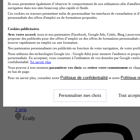
Ils nous permettent également d’observer le comportement de nos utilisateurs afin d'amélior
navigation dans nos sites beaucoup plus rapide et fluide.
Ces cookies ou traceurs permettent enfin de personnaliser les interfaces de consultation et d
personnalisée des offres d'emploi ou de formations proposées.
Cookies publicitaires
Avec votre accord
, nous et nos partenaires (Facebook, Google Ads, Critéo, Bing,) pouvons 
proposer des publicités pour des offres d’emploi ou des offres de formations personnalisés
trouver rapidement un emploi ou une formation.
Nos partenaires personnalisent ces publicités en fonction de votre navigation, de votre profil
Nous utilisons des technologies Google (ex : Google Ads) pour mesurer l'audience et propos
personnalisés. En acceptant, vous consentez à l'utilisation de vos données par Google conf
confidentialité.
En savoir plus
Vous pouvez à tout moment
paramétrer vos choix
ou
retirer votre consentement
en cliqu
en bas de page.
Politique de confidentialité
Politique 
Pour en savoir plus, consultez notre
et notre
Institut Lyfe (ex Institut Paul Bocuse)
Personnaliser mes choix
Tout accept
4.5
2 avis
Écully