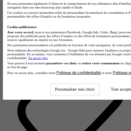
Ils nous permettent également d’observer le comportement de nos utilisateurs afin d'amélior
navigation dans nos sites beaucoup plus rapide et fluide.
Ces cookies ou traceurs permettent enfin de personnaliser les interfaces de consultation et d
personnalisée des offres d'emploi ou de formations proposées.
MBway - Strasbourg
4.3
Cookies publicitaires
Avec votre accord
, nous et nos partenaires (Facebook, Google Ads, Critéo, Bing,) pouvons 
16 avis
proposer des publicités pour des offres d’emploi ou des offres de formations personnalisés
trouver rapidement un emploi ou une formation.
Strasbourg
Nos partenaires personnalisent ces publicités en fonction de votre navigation, de votre profil
Nous utilisons des technologies Google (ex : Google Ads) pour mesurer l'audience et propos
personnalisés. En acceptant, vous consentez à l'utilisation de vos données par Google conf
confidentialité.
En savoir plus
Vous pouvez à tout moment
paramétrer vos choix
ou
retirer votre consentement
en cliqu
en bas de page.
Politique de confidentialité
Politique 
Pour en savoir plus, consultez notre
et notre
Personnaliser mes choix
Tout accept