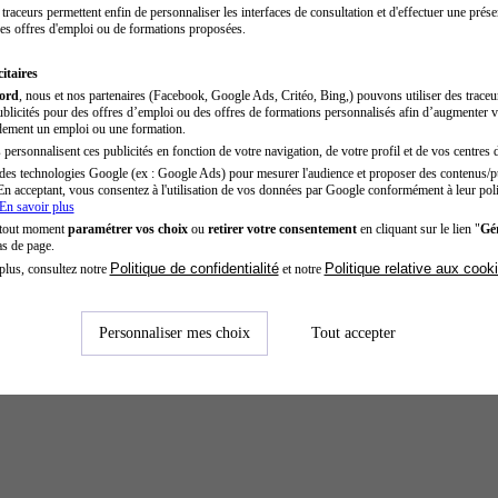
traceurs permettent enfin de personnaliser les interfaces de consultation et d'effectuer une prése
es offres d'emploi ou de formations proposées.
itaires
cord
, nous et nos partenaires (Facebook, Google Ads, Critéo, Bing,) pouvons utiliser des trace
blicités pour des offres d’emploi ou des offres de formations personnalisés afin d’augmenter v
dement un emploi ou une formation.
personnalisent ces publicités en fonction de votre navigation, de votre profil et de vos centres d
des technologies Google (ex : Google Ads) pour mesurer l'audience et proposer des contenus/pu
En acceptant, vous consentez à l'utilisation de vos données par Google conformément à leur poli
En savoir plus
 tout moment
paramétrer vos choix
ou
retirer votre consentement
en cliquant sur le lien "
Gér
as de page.
Politique de confidentialité
Politique relative aux cook
plus, consultez notre
et notre
Personnaliser mes choix
Tout accepter