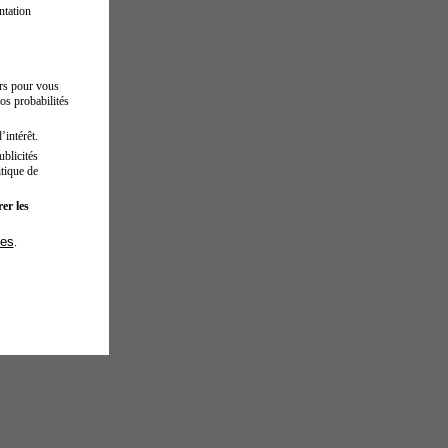
ntation
urs pour vous
os probabilités
’intérêt.
blicités
tique de
er les
ies
.