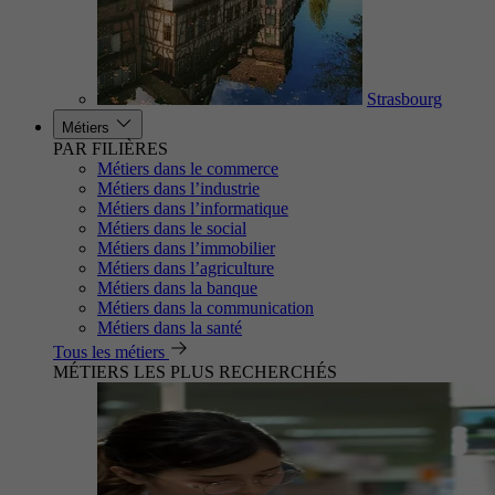
Strasbourg
Métiers
PAR FILIÈRES
Métiers dans le commerce
Métiers dans l’industrie
Métiers dans l’informatique
Métiers dans le social
Métiers dans l’immobilier
Métiers dans l’agriculture
Métiers dans la banque
Métiers dans la communication
Métiers dans la santé
Tous les métiers
MÉTIERS LES PLUS RECHERCHÉS