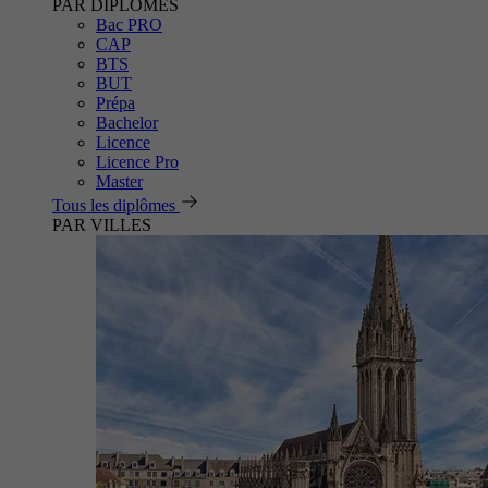
PAR DIPLÔMES
Bac PRO
CAP
BTS
BUT
Prépa
Bachelor
Licence
Licence Pro
Master
Tous les diplômes
PAR VILLES