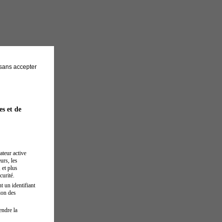
sans accepter
es et de
ateur active
urs, les
 et plus
curité.
t un identifiant
ion des
endre la