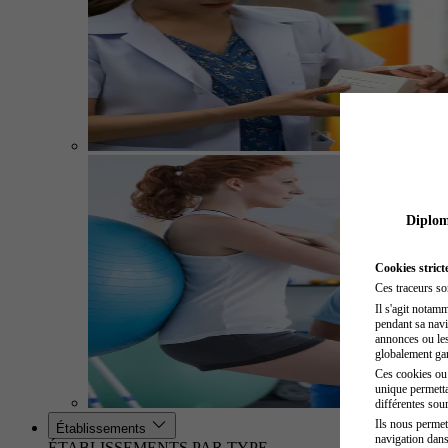
Diplome
Cookies strict
Ces traceurs so
Il s'agit notam
pendant sa navig
annonces ou les 
globalement gara
Ces cookies ou t
unique permetta
différentes sour
Ils nous permet
Établissements
navigation dans
ÉTABLISSEMENTS PAR TYPE