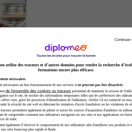
Continuer 
Préparateur en pharmacie
o utilise des traceurs et d’autres données pour rendre la recherche d’écol
formations encore plus efficace.
ement nécessaires
nt nécessaires au bon fonctionnement de nos services et
ne peuvent pas être désactivés
.
de l'ensemble des cookies ou traceurs
ment
permettant de maintenir la session de l'utilis
ation sur le site, de stocker des informations temporaires telles que les préférences des utilisate
offres vues, gérer les processus d'identification de l'utilisateur, vérifier s'il est connecté ou non,
ntir la sécurité du site web en détectant les tentatives d'accès frauduleux ou les violations de sé
raceurs permettent également de piloter et suivre les sources d'acquisition d'audience en utilisan
nt de comprendre comment nos utilisateurs naviguent sur nos sites et nos applications en fonct
Kinésithérapeute sportif
ces de trafic.
tent également d’observer le comportement de nos utilisateurs afin d'améliorer nos produits et r
 nos sites beaucoup plus rapide et fluide.