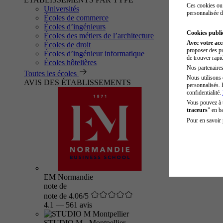
Ces cookies ou 
Universités
personnalisée d
Écoles de commerce
Écoles d’ingénieurs
Cookies public
Écoles des métiers de l’architecture
Avec votre ac
Écoles de droit
proposer des pu
Écoles d’ingénieur informatique
de trouver rapi
Écoles hôtelières
Nos partenaires 
Toutes les écoles
Nous utilisons 
AVIS DES ÉTABLISSEMENTS
personnalisés. 
confidentialité.
Vous pouvez à
traceurs
" en b
Pour en savoir 
EM Normandie
note de
note de 4.06/5
4.1
—
561 avis
STUDIO M - Montpellier