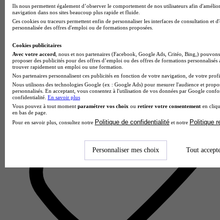
Ils nous permettent également d’observer le comportement de nos utilisateurs afin d'amélior
navigation dans nos sites beaucoup plus rapide et fluide.
STUDI
Ces cookies ou traceurs permettent enfin de personnaliser les interfaces de consultation et d
4.7
personnalisée des offres d'emploi ou de formations proposées.
867 avis
Cookies publicitaires
Avec votre accord
, nous et nos partenaires (Facebook, Google Ads, Critéo, Bing,) pouvons 
Pérols
proposer des publicités pour des offres d’emploi ou des offres de formations personnalisés
trouver rapidement un emploi ou une formation.
Nos partenaires personnalisent ces publicités en fonction de votre navigation, de votre profil
Nous utilisons des technologies Google (ex : Google Ads) pour mesurer l'audience et propos
personnalisés. En acceptant, vous consentez à l'utilisation de vos données par Google conf
confidentialité.
En savoir plus
Vous pouvez à tout moment
paramétrer vos choix
ou
retirer votre consentement
en cliqu
en bas de page.
Politique de confidentialité
Politique 
Pour en savoir plus, consultez notre
et notre
Personnaliser mes choix
Tout accept