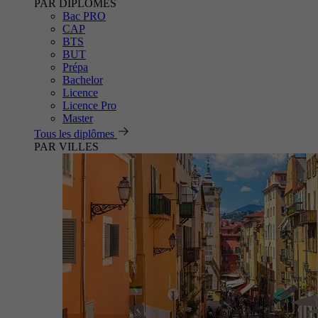
PAR DIPLÔMES
Bac PRO
CAP
BTS
BUT
Prépa
Bachelor
Licence
Licence Pro
Master
Tous les diplômes
PAR VILLES