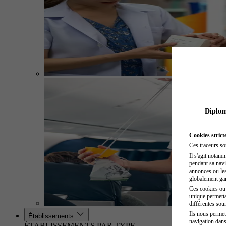
Diplome
Cookies strict
Ces traceurs so
Il s'agit notam
pendant sa navig
annonces ou les 
globalement gara
Ces cookies ou t
unique permetta
différentes sour
Ils nous permet
Établissements
navigation dans
ÉTABLISSEMENTS PAR TYPE