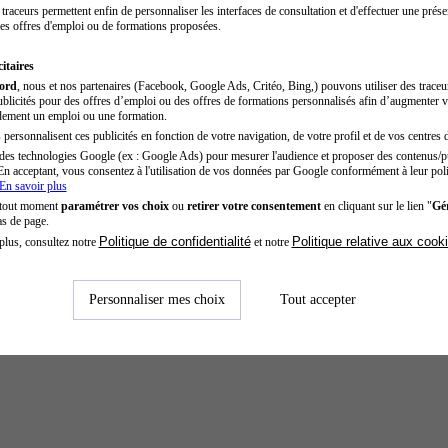
traceurs permettent enfin de personnaliser les interfaces de consultation et d'effectuer une prése
es offres d'emploi ou de formations proposées.
itaires
cord
, nous et nos partenaires (Facebook, Google Ads, Critéo, Bing,) pouvons utiliser des trace
blicités pour des offres d’emploi ou des offres de formations personnalisés afin d’augmenter v
dement un emploi ou une formation.
personnalisent ces publicités en fonction de votre navigation, de votre profil et de vos centres d
des technologies Google (ex : Google Ads) pour mesurer l'audience et proposer des contenus/pu
En acceptant, vous consentez à l'utilisation de vos données par Google conformément à leur poli
En savoir plus
 tout moment
paramétrer vos choix
ou
retirer votre consentement
en cliquant sur le lien "
Gér
as de page.
Politique de confidentialité
Politique relative aux cook
plus, consultez notre
et notre
Personnaliser mes choix
Tout accepter