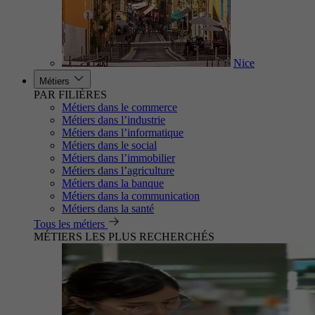
Nice
Métiers
PAR FILIÈRES
Métiers dans le commerce
Métiers dans l’industrie
Métiers dans l’informatique
Métiers dans le social
Métiers dans l’immobilier
Métiers dans l’agriculture
Métiers dans la banque
Métiers dans la communication
Métiers dans la santé
Tous les métiers
MÉTIERS LES PLUS RECHERCHÉS