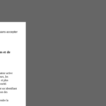
sans accepter
es et de
ateur active
urs, les
 et plus
curité.
t un identifiant
ion des
endre la