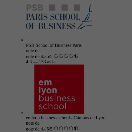
PSB School of Business Paris
note de
note de 4.25/5
4.3
—
153 avis
emlyon business school - Campus de Lyon
note de
note de 4.45/5