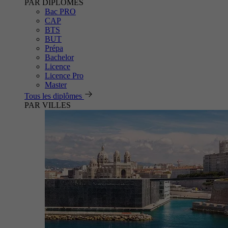
PAR DIPLÔMES
Bac PRO
CAP
BTS
BUT
Prépa
Bachelor
Licence
Licence Pro
Master
Tous les diplômes
PAR VILLES