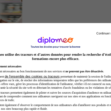
Continuer 
Préparateur en pharmacie
o utilise des traceurs et d’autres données pour rendre la recherche d’écol
formations encore plus efficace.
ement nécessaires
nt nécessaires au bon fonctionnement de nos services et
ne peuvent pas être désactivés
.
de l'ensemble des cookies ou traceurs
ment
permettant de maintenir la session de l'utilis
ation sur le site, de stocker des informations temporaires telles que les préférences des utilisate
offres vues, gérer les processus d'identification de l'utilisateur, vérifier s'il est connecté ou non,
ntir la sécurité du site web en détectant les tentatives d'accès frauduleux ou les violations de sé
raceurs permettent également de piloter et suivre les sources d'acquisition d'audience en utilisan
nt de comprendre comment nos utilisateurs naviguent sur nos sites et nos applications en fonct
Hôtesse de l'air steward
ces de trafic.
tent également d’observer le comportement de nos utilisateurs afin d'améliorer nos produits et r
 nos sites beaucoup plus rapide et fluide.