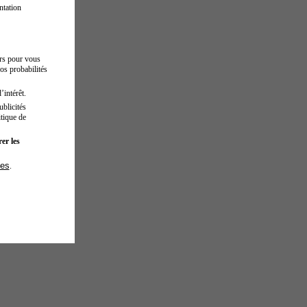
ntation
urs pour vous
os probabilités
’intérêt.
blicités
tique de
er les
ies
.