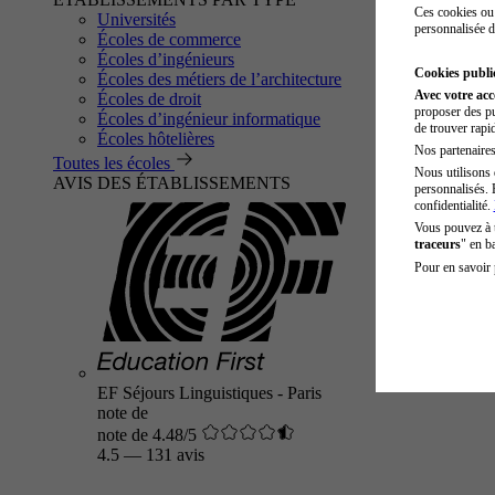
Ces cookies ou 
Universités
personnalisée d
Écoles de commerce
Écoles d’ingénieurs
Cookies public
Écoles des métiers de l’architecture
Avec votre ac
Écoles de droit
proposer des pu
Écoles d’ingénieur informatique
de trouver rapi
Écoles hôtelières
Nos partenaires 
Toutes les écoles
Nous utilisons 
AVIS DES ÉTABLISSEMENTS
personnalisés. 
confidentialité.
Vous pouvez à
traceurs
" en b
Pour en savoir 
EF Séjours Linguistiques - Paris
note de
note de 4.48/5
4.5
—
131 avis