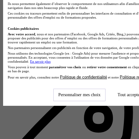
Ils nous permettent également d’observer le comportement de nos utilisateurs afin d'amélior
navigation dans nos sites beaucoup plus rapide et fluide.
Ces cookies ou traceurs permettent enfin de personnaliser les interfaces de consultation et d
personnalisée des offres d'emploi ou de formations proposées.
Cookies publicitaires
Avec votre accord
, nous et nos partenaires (Facebook, Google Ads, Critéo, Bing,) pouvons 
proposer des publicités pour des offres d’emploi ou des offres de formations personnalisés
trouver rapidement un emploi ou une formation.
Nos partenaires personnalisent ces publicités en fonction de votre navigation, de votre profil
Nous utilisons des technologies Google (ex : Google Ads) pour mesurer l'audience et propos
personnalisés. En acceptant, vous consentez à l'utilisation de vos données par Google conf
Holberton Bordeaux
confidentialité.
En savoir plus
Vous pouvez à tout moment
paramétrer vos choix
ou
retirer votre consentement
en cliqu
Aucun avis
en bas de page.
Politique de confidentialité
Politique 
Pour en savoir plus, consultez notre
et notre
Bordeaux
Personnaliser mes choix
Tout accept