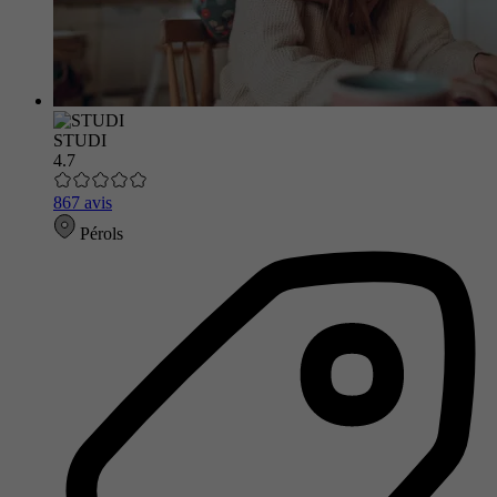
STUDI
4.7
867 avis
Pérols