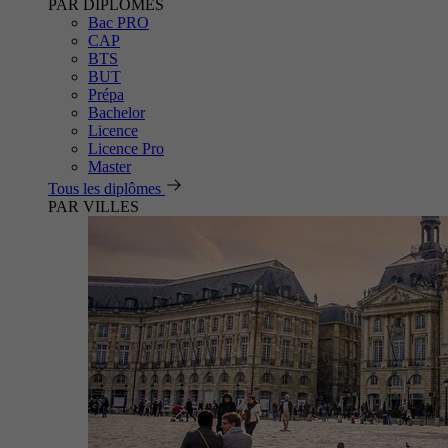
PAR DIPLÔMES
Bac PRO
CAP
BTS
BUT
Prépa
Bachelor
Licence
Licence Pro
Master
Tous les diplômes
PAR VILLES