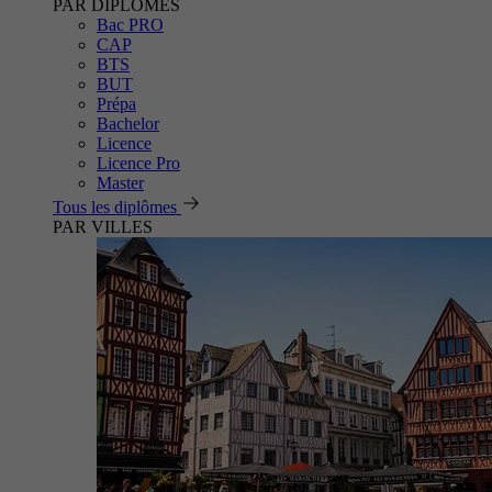
PAR DIPLÔMES
Bac PRO
CAP
BTS
BUT
Prépa
Bachelor
Licence
Licence Pro
Master
Tous les diplômes
PAR VILLES