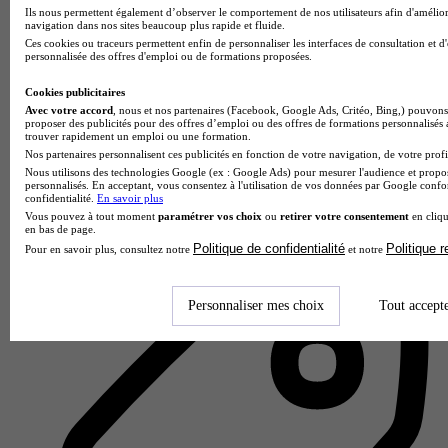
Ils nous permettent également d’observer le comportement de nos utilisateurs afin d'amélior
navigation dans nos sites beaucoup plus rapide et fluide.
Ces cookies ou traceurs permettent enfin de personnaliser les interfaces de consultation et d
personnalisée des offres d'emploi ou de formations proposées.
Cookies publicitaires
Avec votre accord
, nous et nos partenaires (Facebook, Google Ads, Critéo, Bing,) pouvons 
proposer des publicités pour des offres d’emploi ou des offres de formations personnalisés
trouver rapidement un emploi ou une formation.
SUP DE VINCI - Rennes
Nos partenaires personnalisent ces publicités en fonction de votre navigation, de votre profil
4.0
Nous utilisons des technologies Google (ex : Google Ads) pour mesurer l'audience et propos
personnalisés. En acceptant, vous consentez à l'utilisation de vos données par Google conf
confidentialité.
En savoir plus
3 avis
Vous pouvez à tout moment
paramétrer vos choix
ou
retirer votre consentement
en cliqu
en bas de page.
Rennes
Politique de confidentialité
Politique 
Pour en savoir plus, consultez notre
et notre
Personnaliser mes choix
Tout accept