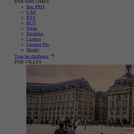
PAR DIPLÔMES
Bac PRO
CAP
BTS
BUT
Prépa
Bachelor
Licence
Licence Pro
Master
Tous les diplômes
PAR VILLES