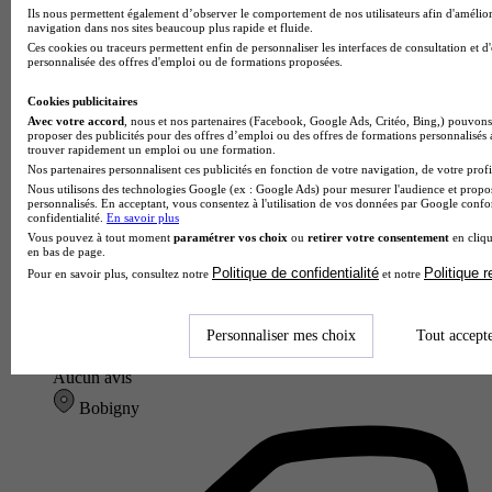
Ils nous permettent également d’observer le comportement de nos utilisateurs afin d'amélior
navigation dans nos sites beaucoup plus rapide et fluide.
Ces cookies ou traceurs permettent enfin de personnaliser les interfaces de consultation et d
personnalisée des offres d'emploi ou de formations proposées.
Cookies publicitaires
Avec votre accord
, nous et nos partenaires (Facebook, Google Ads, Critéo, Bing,) pouvons 
proposer des publicités pour des offres d’emploi ou des offres de formations personnalisés
trouver rapidement un emploi ou une formation.
Nos partenaires personnalisent ces publicités en fonction de votre navigation, de votre profil
Nous utilisons des technologies Google (ex : Google Ads) pour mesurer l'audience et propos
personnalisés. En acceptant, vous consentez à l'utilisation de vos données par Google conf
confidentialité.
En savoir plus
Vous pouvez à tout moment
paramétrer vos choix
ou
retirer votre consentement
en cliqu
en bas de page.
Politique de confidentialité
Politique 
Pour en savoir plus, consultez notre
et notre
Ecole Ecofih
Personnaliser mes choix
Tout accept
Aucun avis
Bobigny