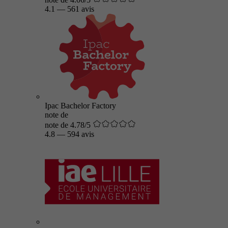
4.1
—
561 avis
Ipac Bachelor Factory
note de
note de 4.78/5
4.8
—
594 avis