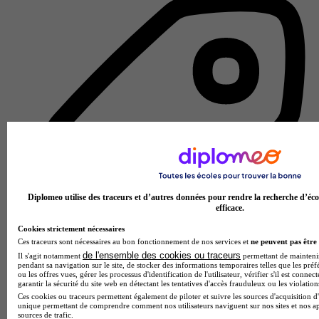
Diplomeo utilise des traceurs et d’autres données pour rendre la recherche d’éco
efficace.
Cookies strictement nécessaires
Ces traceurs sont nécessaires au bon fonctionnement de nos services et
ne peuvent pas être 
de l'ensemble des cookies ou traceurs
Il s'agit notamment
permettant de maintenir 
pendant sa navigation sur le site, de stocker des informations temporaires telles que les préf
École de gestion et de commerce
ou les offres vues, gérer les processus d'identification de l'utilisateur, vérifier s'il est conn
garantir la sécurité du site web en détectant les tentatives d'accès frauduleux ou les violation
Voir l’établissement
Ces cookies ou traceurs permettent également de piloter et suivre les sources d'acquisition d'
unique permettant de comprendre comment nos utilisateurs naviguent sur nos sites et nos ap
sources de trafic.