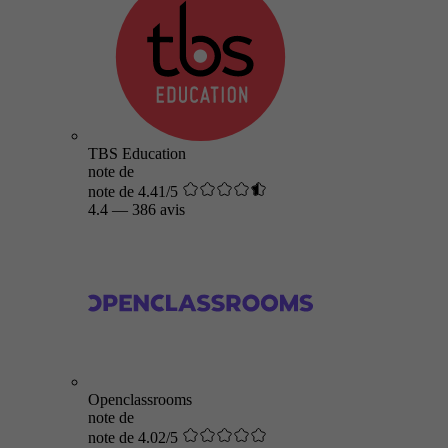
TBS Education
note de
note de 4.41/5
4.4
—
386 avis
Openclassrooms
note de
note de 4.02/5