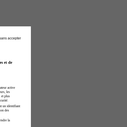
sans accepter
es et de
ateur active
urs, les
 et plus
curité.
t un identifiant
ion des
endre la