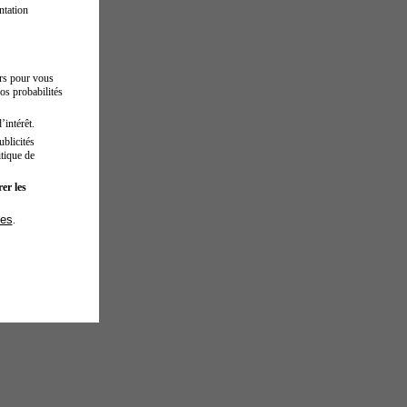
ntation
urs pour vous
os probabilités
’intérêt.
blicités
tique de
er les
ies
.