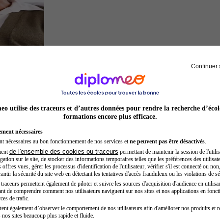
Continuer 
Sage-femme
o utilise des traceurs et d’autres données pour rendre la recherche d’écol
formations encore plus efficace.
ement nécessaires
nt nécessaires au bon fonctionnement de nos services et
ne peuvent pas être désactivés
.
de l'ensemble des cookies ou traceurs
ment
permettant de maintenir la session de l'utilis
ation sur le site, de stocker des informations temporaires telles que les préférences des utilisate
offres vues, gérer les processus d'identification de l'utilisateur, vérifier s'il est connecté ou non,
ntir la sécurité du site web en détectant les tentatives d'accès frauduleux ou les violations de sé
raceurs permettent également de piloter et suivre les sources d'acquisition d'audience en utilisan
nt de comprendre comment nos utilisateurs naviguent sur nos sites et nos applications en fonct
Secrétaire médicale
ces de trafic.
tent également d’observer le comportement de nos utilisateurs afin d'améliorer nos produits et r
 nos sites beaucoup plus rapide et fluide.