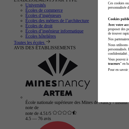
Ces cookies ou 
Universités
personnalisée d
Écoles de commerce
Écoles d’ingénieurs
Cookies public
Écoles des métiers de l’architecture
Avec votre ac
Écoles de droit
proposer des pu
Écoles d’ingénieur informatique
de trouver rapi
Écoles hôtelières
Nos partenaires 
Toutes les écoles
Nous utilisons 
AVIS DES ÉTABLISSEMENTS
personnalisés. 
confidentialité.
Vous pouvez à
traceurs
" en b
Pour en savoir 
École nationale supérieure des Mines de Nancy - Institut 
note de
note de 4.51/5
4.5
—
76 avis