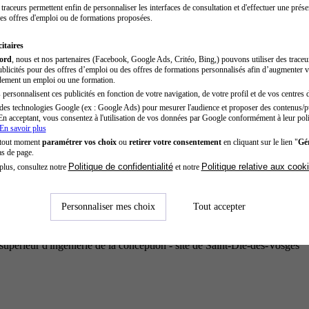
traceurs permettent enfin de personnaliser les interfaces de consultation et d'effectuer une prése
es offres d'emploi ou de formations proposées.
itaires
cord
, nous et nos partenaires (Facebook, Google Ads, Critéo, Bing,) pouvons utiliser des trace
blicités pour des offres d’emploi ou des offres de formations personnalisés afin d’augmenter v
dement un emploi ou une formation.
personnalisent ces publicités en fonction de votre navigation, de votre profil et de vos centres d
des technologies Google (ex : Google Ads) pour mesurer l'audience et proposer des contenus/pu
En acceptant, vous consentez à l'utilisation de vos données par Google conformément à leur poli
En savoir plus
 tout moment
paramétrer vos choix
ou
retirer votre consentement
en cliquant sur le lien "
Gér
as de page.
Politique de confidentialité
Politique relative aux cook
plus, consultez notre
et notre
Personnaliser mes choix
Tout accepter
supérieur d'ingénierie de la conception - site de Saint-Dié-des-Vosges