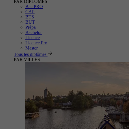
PAR DIPLÔMES
Bac PRO
CAP
BTS
BUT
Prépa
Bachelor
Licence
Licence Pro
Master
Tous les diplômes
PAR VILLES