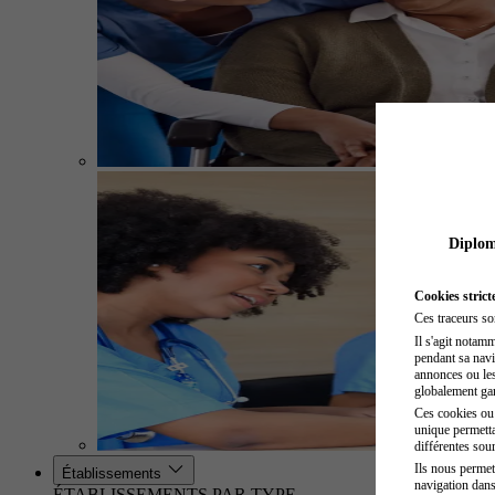
Diplome
Cookies strict
Ces traceurs so
Il s'agit notam
pendant sa navig
annonces ou les 
globalement gara
Ces cookies ou t
unique permetta
différentes sour
Ils nous permet
Établissements
navigation dans
ÉTABLISSEMENTS PAR TYPE