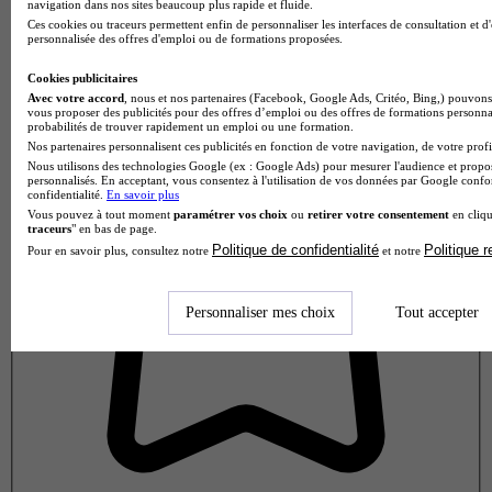
navigation dans nos sites beaucoup plus rapide et fluide.
Ces cookies ou traceurs permettent enfin de personnaliser les interfaces de consultation et d
personnalisée des offres d'emploi ou de formations proposées.
Note de 1 sur 5
Cookies publicitaires
Avec votre accord
, nous et nos partenaires (Facebook, Google Ads, Critéo, Bing,) pouvons 
vous proposer des publicités pour des offres d’emploi ou des offres de formations personna
probabilités de trouver rapidement un emploi ou une formation.
Nos partenaires personnalisent ces publicités en fonction de votre navigation, de votre profil
Nous utilisons des technologies Google (ex : Google Ads) pour mesurer l'audience et propos
personnalisés. En acceptant, vous consentez à l'utilisation de vos données par Google conf
confidentialité.
En savoir plus
Vous pouvez à tout moment
paramétrer vos choix
ou
retirer votre consentement
en cliqu
traceurs
" en bas de page.
Politique de confidentialité
Politique 
Pour en savoir plus, consultez notre
et notre
Personnaliser mes choix
Tout accepter