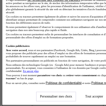
Donne ton avis entre 1 et 5 étoiles
active pendant sa navigation sur le site, de stocker des informations temporaires telles que le
les annonces ou les offres vues, gérer les processus d'identification de l'utilisateur, vérifier s
plus globalement garantir la sécurité du site web en détectant les tentatives d'accès fraudule
sécurité.
Ces cookies ou traceurs permettent également de piloter et suivre les sources d'acquisition d
identifiant unique permettant de comprendre comment nos utilisateurs naviguent sur nos site
fonction des différentes sources de trafic.
Ils nous permettent également d’observer le comportement de nos utilisateurs afin d'amélior
navigation dans nos sites beaucoup plus rapide et fluide.
Ces cookies ou traceurs permettent enfin de personnaliser les interfaces de consultation et d
personnalisée des offres d'emploi ou de formations proposées.
Cookies publicitaires
Avec votre accord
, nous et nos partenaires (Facebook, Google Ads, Critéo, Bing,) pouvons 
vous proposer des publicités pour des offres d’emploi ou des offres de formations personna
probabilités de trouver rapidement un emploi ou une formation.
Nos partenaires personnalisent ces publicités en fonction de votre navigation, de votre profil
Nous utilisons des technologies Google (ex : Google Ads) pour mesurer l'audience et propos
personnalisés. En acceptant, vous consentez à l'utilisation de vos données par Google conf
confidentialité.
En savoir plus
Vous pouvez à tout moment
paramétrer vos choix
ou
retirer votre consentement
en cliqu
traceurs
" en bas de page.
Politique de confidentialité
Politique 
Pour en savoir plus, consultez notre
et notre
Personnaliser mes choix
Tout accepter