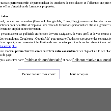
traceurs permettent enfin de personnaliser les interfaces de consultation et d'effectuer une prése
es offres d'emploi ou de formations proposées.
itaires
cord
, nous et nos partenaires (Facebook, Google Ads, Critéo, Bing,) pouvons utiliser des trace
blicités pour des offres d’emploi ou des offres de formations personnalisés afin d’augmenter v
dement un emploi ou une formation.
personnalisent ces publicités en fonction de votre navigation, de votre profil et de vos centres d
des technologies Google (ex : Google Ads) pour mesurer l'audience et proposer des contenus/pu
En acceptant, vous consentez à l'utilisation de vos données par Google conformément à leur poli
En savoir plus
 tout moment
paramétrer vos choix
ou
retirer votre consentement
en cliquant sur le lien "
Gér
as de page.
Politique de confidentialité
Politique relative aux cook
plus, consultez notre
et notre
Personnaliser mes choix
Tout accepter