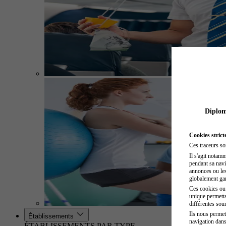
Diplome
Cookies strict
Ces traceurs so
Il s'agit notam
pendant sa navig
annonces ou les 
globalement gara
Ces cookies ou t
unique permetta
différentes sour
Ils nous permet
Établissements
navigation dans
ÉTABLISSEMENTS PAR TYPE