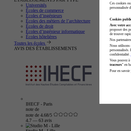
Ces cookies ou 
Universités
personnalisée d
Écoles de commerce
Écoles d’ingénieurs
Cookies public
Écoles des métiers de l’architecture
Avec votre ac
Écoles de droit
proposer des pu
Écoles d’ingénieur informatique
de trouver rapi
Écoles hôtelières
Nos partenaires 
Toutes les écoles
Nous utilisons 
AVIS DES ÉTABLISSEMENTS
personnalisés. 
confidentialité.
Vous pouvez à
traceurs
" en b
Pour en savoir 
IHECF - Paris
note de
note de 4.68/5
4.7
—
63 avis
Studio M - Lille