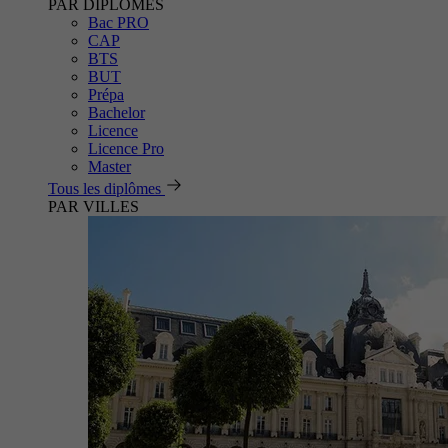
PAR DIPLÔMES
Bac PRO
CAP
BTS
BUT
Prépa
Bachelor
Licence
Licence Pro
Master
Tous les diplômes
PAR VILLES