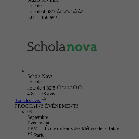
note de
note de 4.98/5
5.0
—
166 avis
Schola Nova
note de
note de 4.82/5
4.8
—
73 avis
Tous les avis
PROCHAINS ÉVÈNEMENTS
09
Septembre
Événement
EPMT - École de Paris des Métiers de la Table
Paris