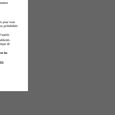
ntation
urs pour vous
os probabilités
’intérêt.
blicités
tique de
er les
ies
.