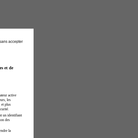
sans accepter
es et de
ateur active
urs, les
 et plus
curité.
t un identifiant
ion des
endre la