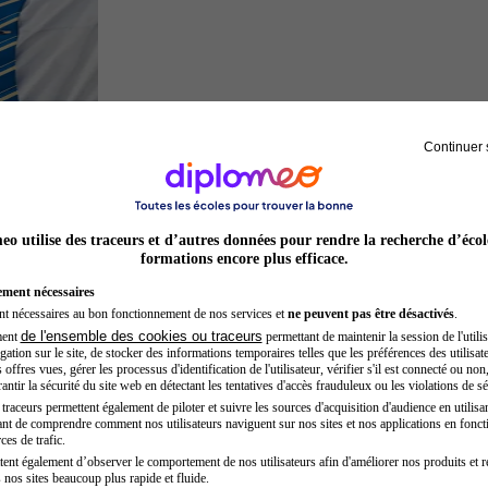
Continuer 
Hôtesse de l'air steward
o utilise des traceurs et d’autres données pour rendre la recherche d’écol
formations encore plus efficace.
ement nécessaires
nt nécessaires au bon fonctionnement de nos services et
ne peuvent pas être désactivés
.
de l'ensemble des cookies ou traceurs
ment
permettant de maintenir la session de l'utilis
ation sur le site, de stocker des informations temporaires telles que les préférences des utilisate
offres vues, gérer les processus d'identification de l'utilisateur, vérifier s'il est connecté ou non,
ntir la sécurité du site web en détectant les tentatives d'accès frauduleux ou les violations de sé
raceurs permettent également de piloter et suivre les sources d'acquisition d'audience en utilisan
nt de comprendre comment nos utilisateurs naviguent sur nos sites et nos applications en fonct
Kinésithérapeute sportif
ces de trafic.
tent également d’observer le comportement de nos utilisateurs afin d'améliorer nos produits et r
 nos sites beaucoup plus rapide et fluide.