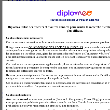
CAP - Électricien
Le cap electricien du lycee polyvalent georges colomb
prepare en 2 ans des professionnels autonomes capables de
maitriser l'ensemble des etapes de preparation et realisation
d'ouvrages electriques. les apprentis developpent des
competences pratiques en lecture de schemas, en installation
Diplomeo utilise des traceurs et d’autres données pour rendre la recherche d’écol
plus efficace.
de cablages, en raccordement de tableaux electriques et en
maintenance d'installations. grace a une pedagogie
Cookies strictement nécessaires
d'alternance combinant formation en centre et periodes en
Ces traceurs sont nécessaires au bon fonctionnement de nos services et
ne peuvent pas être 
entreprise, chaque etudiant renforce son autonomie et acquiert
de l'ensemble des cookies ou traceurs
Il s'agit notamment
permettant de maintenir 
une experience concrete du metier. a l'issue de la formation,
active pendant sa navigation sur le site, de stocker des informations temporaires telles que le
les diplomes integrent rapidement le secteur du batiment, de
les annonces ou les offres vues, gérer les processus d'identification de l'utilisateur, vérifier s
plus globalement garantir la sécurité du site web en détectant les tentatives d'accès fraudule
l'industrie ou des services, s'imposant comme des electriciens
sécurité.
qualifies, capables d'intervenir sur des installations
Ces cookies ou traceurs permettent également de piloter et suivre les sources d'acquisition d
residentielles, tertiaires ou industrielles, en neuf ou en
identifiant unique permettant de comprendre comment nos utilisateurs naviguent sur nos site
fonction des différentes sources de trafic.
renovation.
Ils nous permettent également d’observer le comportement de nos utilisateurs afin d'amélior
Temps plein
navigation dans nos sites beaucoup plus rapide et fluide.
En présentiel
Ces cookies ou traceurs permettent enfin de personnaliser les interfaces de consultation et d
personnalisée des offres d'emploi ou de formations proposées.
Les avis sur Lycée polyvalent Georges
Cookies publicitaires
Colomb
Avec votre accord
, nous et nos partenaires (Facebook, Google Ads, Critéo, Bing,) pouvons 
vous proposer des publicités pour des offres d’emploi ou des offres de formations personna
probabilités de trouver rapidement un emploi ou une formation.