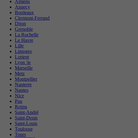
Amiens
Annecy
Bordeaux
Clermont-Ferrand
Dijon
Grenoble
La Rochelle
Le Havre
Lille
Limoges
Lorient
Lyon 3e
Marseille
Metz
Montpellier
Nanterre
Nantes
Nice
Pau
Reims
Saint-André
Saint-Denis
Saint-Louis
Toulouse
Tours