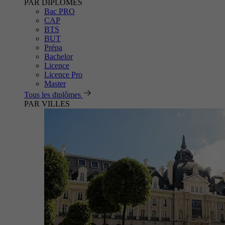
PAR DIPLÔMES
Bac PRO
CAP
BTS
BUT
Prépa
Bachelor
Licence
Licence Pro
Master
Tous les diplômes
PAR VILLES