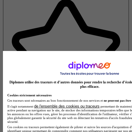
Diplomeo utilise des traceurs et d’autres données pour rendre la recherche d’écol
plus efficace.
Cookies strictement nécessaires
Ces traceurs sont nécessaires au bon fonctionnement de nos services et
ne peuvent pas être 
de l'ensemble des cookies ou traceurs
Il s'agit notamment
permettant de maintenir 
active pendant sa navigation sur le site, de stocker des informations temporaires telles que le
les annonces ou les offres vues, gérer les processus d'identification de l'utilisateur, vérifier s
plus globalement garantir la sécurité du site web en détectant les tentatives d'accès fraudule
Note de 2 sur 5
sécurité.
Ces cookies ou traceurs permettent également de piloter et suivre les sources d'acquisition d
identifiant unique permettant de comprendre comment nos utilisateurs naviguent sur nos site