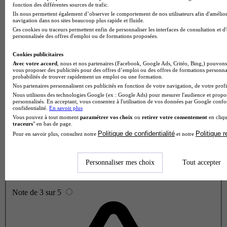
fonction des différentes sources de trafic.
Ils nous permettent également d’observer le comportement de nos utilisateurs afin d'amélior
navigation dans nos sites beaucoup plus rapide et fluide.
Ces cookies ou traceurs permettent enfin de personnaliser les interfaces de consultation et d
personnalisée des offres d'emploi ou de formations proposées.
Cookies publicitaires
Avec votre accord
, nous et nos partenaires (Facebook, Google Ads, Critéo, Bing,) pouvons 
vous proposer des publicités pour des offres d’emploi ou des offres de formations personna
probabilités de trouver rapidement un emploi ou une formation.
Nos partenaires personnalisent ces publicités en fonction de votre navigation, de votre profil
Nous utilisons des technologies Google (ex : Google Ads) pour mesurer l'audience et propos
personnalisés. En acceptant, vous consentez à l'utilisation de vos données par Google conf
confidentialité.
En savoir plus
Vous pouvez à tout moment
paramétrer vos choix
ou
retirer votre consentement
en cliqu
traceurs
" en bas de page.
Politique de confidentialité
Politique 
Pour en savoir plus, consultez notre
et notre
Personnaliser mes choix
Tout accepter
Note de 3 sur 5