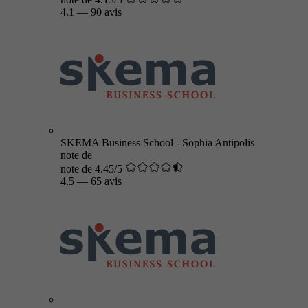
4.1
—
90 avis
SKEMA Business School - Sophia Antipolis
note de
note de 4.45/5
4.5
—
65 avis