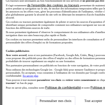
Ces traceurs sont nécessaires au bon fonctionnement de nos services et
ne peuvent pas être 
de l'ensemble des cookies ou traceurs
Il s'agit notamment
permettant de maintenir 
active pendant sa navigation sur le site, de stocker des informations temporaires telles que le
les annonces ou les offres vues, gérer les processus d'identification de l'utilisateur, vérifier s
plus globalement garantir la sécurité du site web en détectant les tentatives d'accès fraudule
sécurité.
Ces cookies ou traceurs permettent également de piloter et suivre les sources d'acquisition d
identifiant unique permettant de comprendre comment nos utilisateurs naviguent sur nos site
fonction des différentes sources de trafic.
Ils nous permettent également d’observer le comportement de nos utilisateurs afin d'amélior
Note de 2 sur 5
navigation dans nos sites beaucoup plus rapide et fluide.
Ces cookies ou traceurs permettent enfin de personnaliser les interfaces de consultation et d
personnalisée des offres d'emploi ou de formations proposées.
Cookies publicitaires
Avec votre accord
, nous et nos partenaires (Facebook, Google Ads, Critéo, Bing,) pouvons 
vous proposer des publicités pour des offres d’emploi ou des offres de formations personna
probabilités de trouver rapidement un emploi ou une formation.
Nos partenaires personnalisent ces publicités en fonction de votre navigation, de votre profil
Nous utilisons des technologies Google (ex : Google Ads) pour mesurer l'audience et propos
personnalisés. En acceptant, vous consentez à l'utilisation de vos données par Google conf
confidentialité.
En savoir plus
Vous pouvez à tout moment
paramétrer vos choix
ou
retirer votre consentement
en cliqu
traceurs
" en bas de page.
Politique de confidentialité
Politique 
Pour en savoir plus, consultez notre
et notre
Personnaliser mes choix
Tout accepter