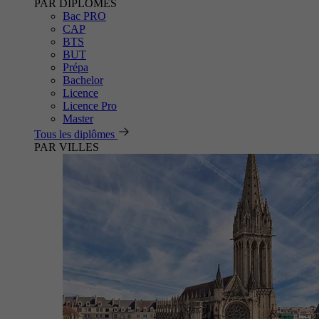
PAR DIPLÔMES
Bac PRO
CAP
BTS
BUT
Prépa
Bachelor
Licence
Licence Pro
Master
Tous les diplômes
PAR VILLES