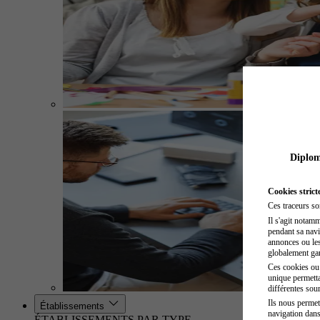
Diplome
Cookies strict
Ces traceurs so
Il s'agit notam
pendant sa navig
annonces ou les 
globalement gara
Ces cookies ou t
unique permetta
différentes sour
Ils nous permet
Établissements
navigation dans
ÉTABLISSEMENTS PAR TYPE