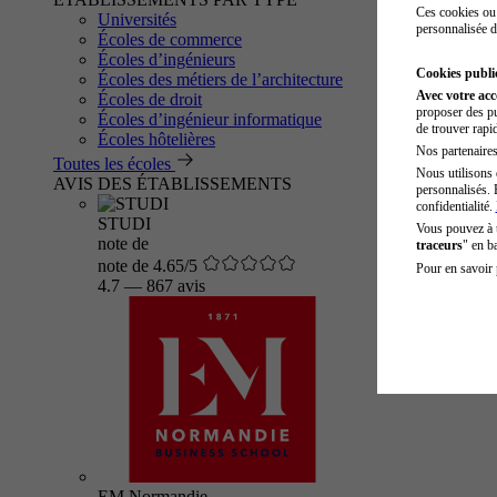
Ces cookies ou 
Universités
personnalisée d
Écoles de commerce
Écoles d’ingénieurs
Cookies public
Écoles des métiers de l’architecture
Avec votre ac
Écoles de droit
proposer des pu
Écoles d’ingénieur informatique
de trouver rapi
Écoles hôtelières
Nos partenaires 
Toutes les écoles
Nous utilisons 
AVIS DES ÉTABLISSEMENTS
personnalisés. 
confidentialité.
STUDI
Vous pouvez à
note de
traceurs
" en b
note de 4.65/5
Pour en savoir 
4.7
—
867 avis
EM Normandie