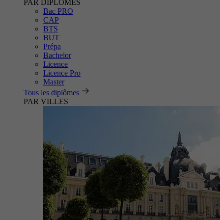
PAR DIPLÔMES
Bac PRO
CAP
BTS
BUT
Prépa
Bachelor
Licence
Licence Pro
Master
Tous les diplômes
PAR VILLES