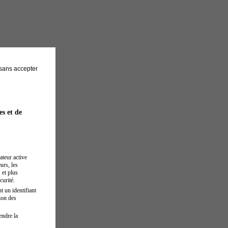
sans accepter
es et de
ateur active
urs, les
 et plus
curité.
t un identifiant
ion des
endre la