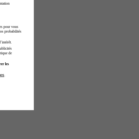
ntation
urs pour vous
os probabilités
’intérêt.
blicités
tique de
er les
ies
.