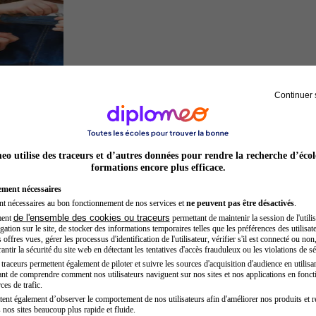
Continuer 
Auxiliaire de puériculture
o utilise des traceurs et d’autres données pour rendre la recherche d’écol
formations encore plus efficace.
ement nécessaires
nt nécessaires au bon fonctionnement de nos services et
ne peuvent pas être désactivés
.
de l'ensemble des cookies ou traceurs
ment
permettant de maintenir la session de l'utilis
ation sur le site, de stocker des informations temporaires telles que les préférences des utilisate
offres vues, gérer les processus d'identification de l'utilisateur, vérifier s'il est connecté ou non,
ntir la sécurité du site web en détectant les tentatives d'accès frauduleux ou les violations de sé
raceurs permettent également de piloter et suivre les sources d'acquisition d'audience en utilisan
nt de comprendre comment nos utilisateurs naviguent sur nos sites et nos applications en fonct
Développeur web
ces de trafic.
tent également d’observer le comportement de nos utilisateurs afin d'améliorer nos produits et r
 nos sites beaucoup plus rapide et fluide.