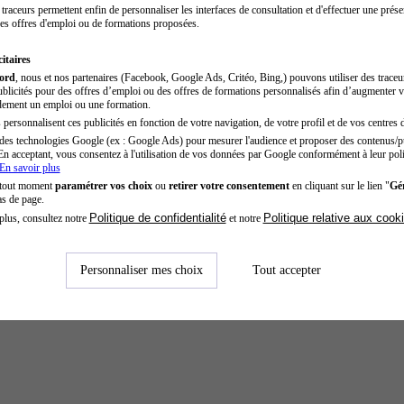
traceurs permettent enfin de personnaliser les interfaces de consultation et d'effectuer une prése
es offres d'emploi ou de formations proposées.
itaires
cord
, nous et nos partenaires (Facebook, Google Ads, Critéo, Bing,) pouvons utiliser des trace
blicités pour des offres d’emploi ou des offres de formations personnalisés afin d’augmenter v
dement un emploi ou une formation.
personnalisent ces publicités en fonction de votre navigation, de votre profil et de vos centres d
des technologies Google (ex : Google Ads) pour mesurer l'audience et proposer des contenus/pu
En acceptant, vous consentez à l'utilisation de vos données par Google conformément à leur poli
En savoir plus
 tout moment
paramétrer vos choix
ou
retirer votre consentement
en cliquant sur le lien "
Gér
as de page.
Politique de confidentialité
Politique relative aux cook
plus, consultez notre
et notre
Personnaliser mes choix
Tout accepter