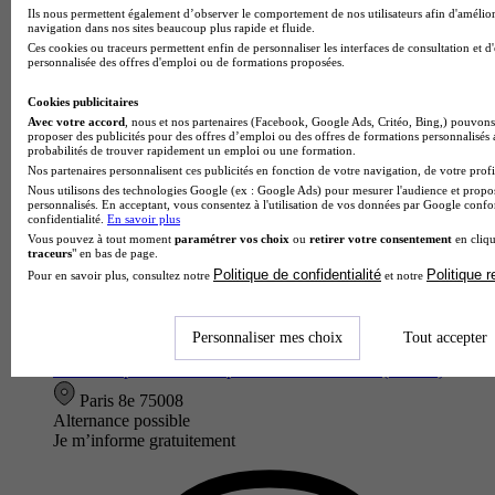
Ils nous permettent également d’observer le comportement de nos utilisateurs afin d'amélior
navigation dans nos sites beaucoup plus rapide et fluide.
Ces cookies ou traceurs permettent enfin de personnaliser les interfaces de consultation et d
personnalisée des offres d'emploi ou de formations proposées.
Cookies publicitaires
Avec votre accord
, nous et nos partenaires (Facebook, Google Ads, Critéo, Bing,) pouvons 
proposer des publicités pour des offres d’emploi ou des offres de formations personnalisés
probabilités de trouver rapidement un emploi ou une formation.
Nos partenaires personnalisent ces publicités en fonction de votre navigation, de votre profil
Nous utilisons des technologies Google (ex : Google Ads) pour mesurer l'audience et propos
personnalisés. En acceptant, vous consentez à l'utilisation de vos données par Google conf
confidentialité.
En savoir plus
Vous pouvez à tout moment
paramétrer vos choix
ou
retirer votre consentement
en cliqu
traceurs
" en bas de page.
Politique de confidentialité
Politique 
Pour en savoir plus, consultez notre
et notre
École partenaire
Personnaliser mes choix
Tout accepter
ENOES
DCG - Diplôme de Comptabilité et de Gestion (Bac +3)
Paris 8e 75008
Alternance possible
Je m’informe gratuitement