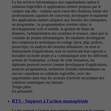
Le bts services informatiques aux organisations option b
solutions logicielles et applications metiers propose par le
campus sup alta - campus sacre-cœur des chartreux forme des
professionnels capables de concevoir, developper et maintenir
des applications metiers adaptees aux besoins des entreprises.
au programme : la programmation orientee objet, le
developpement web et mobile, la gestion de bases de
donnees, l'administration des systemes et reseaux, ainsi que la
conduite de projets informatiques. les etudiants developpent
des competences techniques en codage (java, php, python,
javascript), en analyse des besoins utilisateurs, en tests et
deploiement d'applications, tout en renforcant leur capacite a
travailler en mode projet et a communiquer avec les differents
acteurs de l'entreprise. a l'issue de cette formation, les
diplomes peuvent exercer comme developpeur d'applications,
analyste-programmeur, technicien d'etudes informatiques ou
encore consultant en solutions logicielles, avec des
opportunites dans tous les secteurs d'activite necessitant des
solutions numeriques sur mesure.
Temps plein
En présentiel
BTS - Support à l'action managériale
Le bts support a l'action manageriale propose par le campus