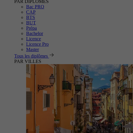
PAR DIPLÔMES
Bac PRO
CAP
BTS
BUT
Prépa
Bachelor
Licence
Licence Pro
Master
Tous les diplômes
PAR VILLES