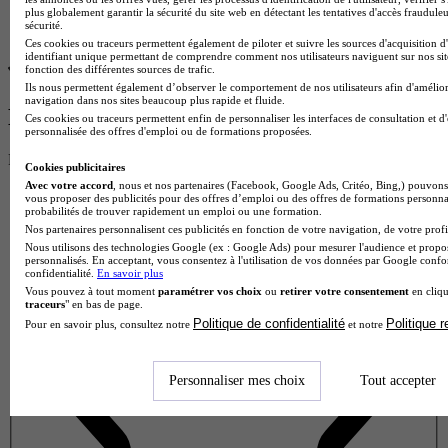
plus globalement garantir la sécurité du site web en détectant les tentatives d'accès fraudule
sécurité.
Ces cookies ou traceurs permettent également de piloter et suivre les sources d'acquisition d
identifiant unique permettant de comprendre comment nos utilisateurs naviguent sur nos site
fonction des différentes sources de trafic.
Ils nous permettent également d’observer le comportement de nos utilisateurs afin d'amélior
navigation dans nos sites beaucoup plus rapide et fluide.
Donne ton avis !
Ces cookies ou traceurs permettent enfin de personnaliser les interfaces de consultation et d
personnalisée des offres d'emploi ou de formations proposées.
Partage ton expérience et aide d’autres étudiants à faire le bon choix.
Cookies publicitaires
Donne ton avis entre 1 et 5 étoiles
Avec votre accord
, nous et nos partenaires (Facebook, Google Ads, Critéo, Bing,) pouvons 
vous proposer des publicités pour des offres d’emploi ou des offres de formations personna
probabilités de trouver rapidement un emploi ou une formation.
Nos partenaires personnalisent ces publicités en fonction de votre navigation, de votre profil
Nous utilisons des technologies Google (ex : Google Ads) pour mesurer l'audience et propos
personnalisés. En acceptant, vous consentez à l'utilisation de vos données par Google conf
confidentialité.
En savoir plus
Vous pouvez à tout moment
paramétrer vos choix
ou
retirer votre consentement
en cliqu
traceurs
" en bas de page.
Politique de confidentialité
Politique 
Pour en savoir plus, consultez notre
et notre
Personnaliser mes choix
Tout accepter