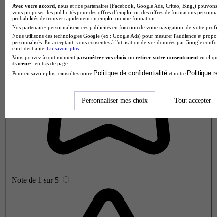
Avec votre accord
, nous et nos partenaires (Facebook, Google Ads, Critéo, Bing,) pouvons 
vous proposer des publicités pour des offres d’emploi ou des offres de formations personna
probabilités de trouver rapidement un emploi ou une formation.
Nos partenaires personnalisent ces publicités en fonction de votre navigation, de votre profil
Nous utilisons des technologies Google (ex : Google Ads) pour mesurer l'audience et propos
personnalisés. En acceptant, vous consentez à l'utilisation de vos données par Google conf
confidentialité.
En savoir plus
Vous pouvez à tout moment
paramétrer vos choix
ou
retirer votre consentement
en cliqu
traceurs
" en bas de page.
Politique de confidentialité
Politique 
Pour en savoir plus, consultez notre
et notre
Personnaliser mes choix
Tout accepter
Note de 1 sur 5