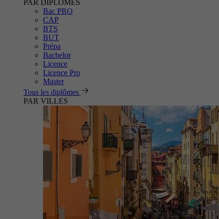
PAR DIPLÔMES
Bac PRO
CAP
BTS
BUT
Prépa
Bachelor
Licence
Licence Pro
Master
Tous les diplômes
PAR VILLES