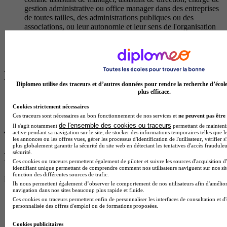
gestion administrative ou office manager dans des entreprises
de toutes tailles, des administrations publiques ou des
associations, ou leur autonomie et leur sens de l'organisation
font la difference.
Temps plein
En présentiel
Les avis sur CaenSup Sainte-Ursule
Diplomeo utilise des traceurs et d’autres données pour rendre la recherche d’écol
plus efficace.
Cookies strictement nécessaires
Ces traceurs sont nécessaires au bon fonctionnement de nos services et
ne peuvent pas être 
de l'ensemble des cookies ou traceurs
Il s'agit notamment
permettant de maintenir 
active pendant sa navigation sur le site, de stocker des informations temporaires telles que le
les annonces ou les offres vues, gérer les processus d'identification de l'utilisateur, vérifier s
plus globalement garantir la sécurité du site web en détectant les tentatives d'accès fraudule
sécurité.
Donne ton avis !
Ces cookies ou traceurs permettent également de piloter et suivre les sources d'acquisition d
identifiant unique permettant de comprendre comment nos utilisateurs naviguent sur nos site
fonction des différentes sources de trafic.
Partage ton expérience et aide d’autres étudiants à faire le bon choix.
Ils nous permettent également d’observer le comportement de nos utilisateurs afin d'amélior
Donne ton avis entre 1 et 5 étoiles
navigation dans nos sites beaucoup plus rapide et fluide.
Ces cookies ou traceurs permettent enfin de personnaliser les interfaces de consultation et d
personnalisée des offres d'emploi ou de formations proposées.
Cookies publicitaires