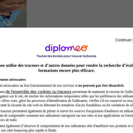
Continuer 
Secrétaire médicale
o utilise des traceurs et d’autres données pour rendre la recherche d’écol
formations encore plus efficace.
ement nécessaires
nt nécessaires au bon fonctionnement de nos services et
ne peuvent pas être désactivés
.
de l'ensemble des cookies ou traceurs
ment
permettant de maintenir la session de l'utilis
ation sur le site, de stocker des informations temporaires telles que les préférences des utilisate
offres vues, gérer les processus d'identification de l'utilisateur, vérifier s'il est connecté ou non,
ntir la sécurité du site web en détectant les tentatives d'accès frauduleux ou les violations de sé
raceurs permettent également de piloter et suivre les sources d'acquisition d'audience en utilisan
nt de comprendre comment nos utilisateurs naviguent sur nos sites et nos applications en fonct
Auxiliaire de puériculture
ces de trafic.
tent également d’observer le comportement de nos utilisateurs afin d'améliorer nos produits et r
 nos sites beaucoup plus rapide et fluide.