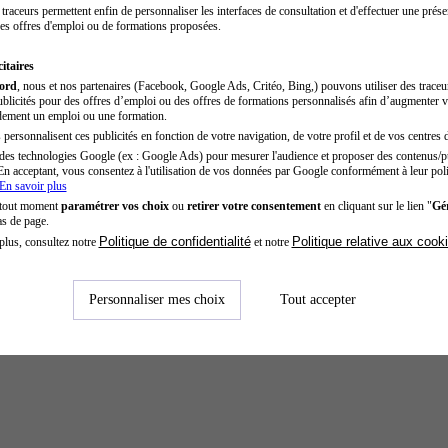
traceurs permettent enfin de personnaliser les interfaces de consultation et d'effectuer une prése
es offres d'emploi ou de formations proposées.
itaires
cord
, nous et nos partenaires (Facebook, Google Ads, Critéo, Bing,) pouvons utiliser des trace
blicités pour des offres d’emploi ou des offres de formations personnalisés afin d’augmenter v
dement un emploi ou une formation.
personnalisent ces publicités en fonction de votre navigation, de votre profil et de vos centres d
des technologies Google (ex : Google Ads) pour mesurer l'audience et proposer des contenus/pu
En acceptant, vous consentez à l'utilisation de vos données par Google conformément à leur poli
En savoir plus
 tout moment
paramétrer vos choix
ou
retirer votre consentement
en cliquant sur le lien "
Gér
as de page.
Politique de confidentialité
Politique relative aux cook
plus, consultez notre
et notre
Personnaliser mes choix
Tout accepter