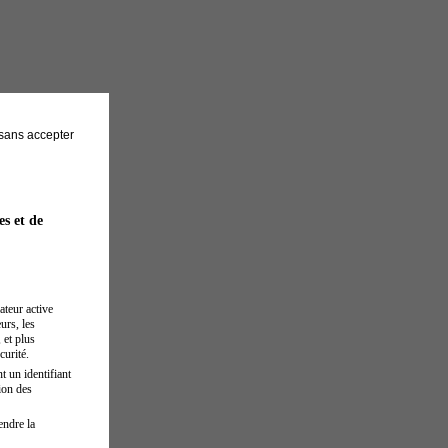
sans accepter
es et de
ateur active
urs, les
 et plus
curité.
t un identifiant
ion des
endre la