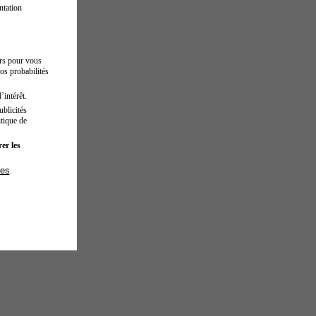
ntation
urs pour vous
os probabilités
’intérêt.
blicités
tique de
er les
ies
.