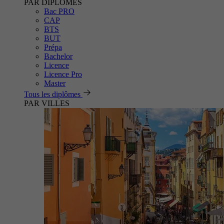
PAR DIPLÔMES
Bac PRO
CAP
BTS
BUT
Prépa
Bachelor
Licence
Licence Pro
Master
Tous les diplômes
PAR VILLES