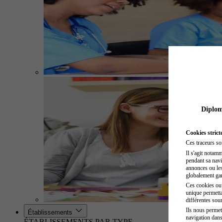
Diplome
Cookies strict
Ces traceurs so
Il s'agit notam
pendant sa navig
annonces ou les 
globalement gara
Ces cookies ou t
unique permetta
différentes sour
Ils nous permet
Établissements
navigation dans
ÉTABLISSEMENTS PAR TYPE