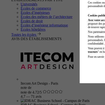
Ces cookies ou 
Universités
personnalisée d
Écoles de commerce
Écoles d’ingénieurs
Cookies public
Écoles des métiers de l’architecture
Avec votre ac
Écoles de droit
proposer des pu
Écoles d’ingénieur informatique
de trouver rapi
Écoles hôtelières
Nos partenaires 
Toutes les écoles
Nous utilisons 
AVIS DES ÉTABLISSEMENTS
personnalisés. 
confidentialité.
Vous pouvez à
traceurs
" en b
Pour en savoir 
Itecom Art Design - Paris
note de
note de 4.72/5
4.7
—
71 avis
IDRAC Business School - Campus de Paris