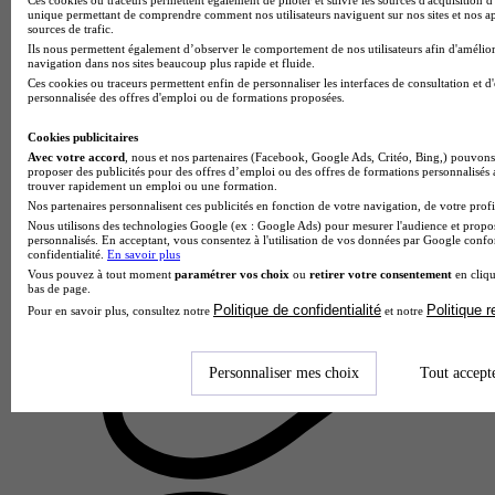
unique permettant de comprendre comment nos utilisateurs naviguent sur nos sites et nos ap
sources de trafic.
Ils nous permettent également d’observer le comportement de nos utilisateurs afin d'amélior
navigation dans nos sites beaucoup plus rapide et fluide.
Ces cookies ou traceurs permettent enfin de personnaliser les interfaces de consultation et d
personnalisée des offres d'emploi ou de formations proposées.
Cookies publicitaires
Avec votre accord
, nous et nos partenaires (Facebook, Google Ads, Critéo, Bing,) pouvons 
proposer des publicités pour des offres d’emploi ou des offres de formations personnalisés
trouver rapidement un emploi ou une formation.
Nos partenaires personnalisent ces publicités en fonction de votre navigation, de votre profil
Nous utilisons des technologies Google (ex : Google Ads) pour mesurer l'audience et propos
personnalisés. En acceptant, vous consentez à l'utilisation de vos données par Google conf
confidentialité.
En savoir plus
Lycée agricole Étienne Restat
Vous pouvez à tout moment
paramétrer vos choix
ou
retirer votre consentement
en cliqu
Bac - Général
bas de page.
Politique de confidentialité
Politique 
Pour en savoir plus, consultez notre
et notre
Sainte-Livrade-sur-Lot 47110
Le bac général proposé au Lycée agricole Étienne Restat se
distingue par sa spécialité rare biologie-écologie, spécifique à
Personnaliser mes choix
Tout accept
l'enseignement agricole. Les élèves étudient l'agronomie, la
z…