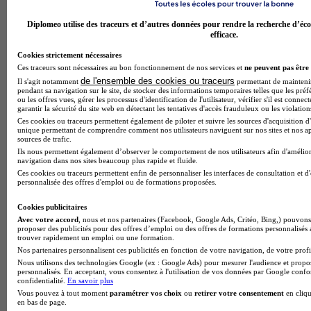
Diplomeo utilise des traceurs et d’autres données pour rendre la recherche d’éco
efficace.
Cookies strictement nécessaires
Ces traceurs sont nécessaires au bon fonctionnement de nos services et
ne peuvent pas être 
de l'ensemble des cookies ou traceurs
Il s'agit notamment
permettant de maintenir 
pendant sa navigation sur le site, de stocker des informations temporaires telles que les préf
ou les offres vues, gérer les processus d'identification de l'utilisateur, vérifier s'il est conn
Parcoursup : puis-je changer d’avis après avoir accepté une
garantir la sécurité du site web en détectant les tentatives d'accès frauduleux ou les violation
formation ?
Ces cookies ou traceurs permettent également de piloter et suivre les sources d'acquisition d'
unique permettant de comprendre comment nos utilisateurs naviguent sur nos sites et nos ap
sources de trafic.
Ils nous permettent également d’observer le comportement de nos utilisateurs afin d'amélior
navigation dans nos sites beaucoup plus rapide et fluide.
Ces cookies ou traceurs permettent enfin de personnaliser les interfaces de consultation et d
personnalisée des offres d'emploi ou de formations proposées.
Cookies publicitaires
Avec votre accord
, nous et nos partenaires (Facebook, Google Ads, Critéo, Bing,) pouvons 
proposer des publicités pour des offres d’emploi ou des offres de formations personnalisés
trouver rapidement un emploi ou une formation.
Nos partenaires personnalisent ces publicités en fonction de votre navigation, de votre profil
Nous utilisons des technologies Google (ex : Google Ads) pour mesurer l'audience et propos
personnalisés. En acceptant, vous consentez à l'utilisation de vos données par Google conf
confidentialité.
En savoir plus
Vous pouvez à tout moment
paramétrer vos choix
ou
retirer votre consentement
en cliqu
en bas de page.
Informatique : quelles études choisir après le bac ?