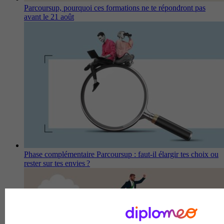
Parcoursup, pourquoi ces formations ne te répondront pas
avant le 21 août
Phase complémentaire Parcoursup : faut-il élargir tes choix ou
rester sur tes envies ?