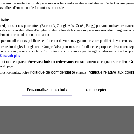
traceurs permettent enfin de personnaliser les interfaces de consultation et d'effectuer une prése
es offres d'emploi ou de formations proposées.
itaires
cord
, nous et nos partenaires (Facebook, Google Ads, Critéo, Bing,) pouvons utiliser des trace
blicités pour des offres d’emploi ou des offres de formations personnalisés afin d’augmenter v
dement un emploi ou une formation.
personnalisent ces publicités en fonction de votre navigation, de votre profil et de vos centres d
des technologies Google (ex : Google Ads) pour mesurer l'audience et proposer des contenus/pu
En acceptant, vous consentez à l'utilisation de vos données par Google conformément à leur poli
En savoir plus
 tout moment
paramétrer vos choix
ou
retirer votre consentement
en cliquant sur le lien "
Gér
as de page.
Politique de confidentialité
Politique relative aux cook
plus, consultez notre
et notre
Personnaliser mes choix
Tout accepter