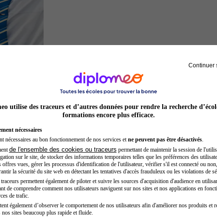
Continuer 
Hôtesse de l'air steward
o utilise des traceurs et d’autres données pour rendre la recherche d’écol
formations encore plus efficace.
ement nécessaires
nt nécessaires au bon fonctionnement de nos services et
ne peuvent pas être désactivés
.
de l'ensemble des cookies ou traceurs
ment
permettant de maintenir la session de l'utilis
ation sur le site, de stocker des informations temporaires telles que les préférences des utilisate
offres vues, gérer les processus d'identification de l'utilisateur, vérifier s'il est connecté ou non,
ntir la sécurité du site web en détectant les tentatives d'accès frauduleux ou les violations de sé
raceurs permettent également de piloter et suivre les sources d'acquisition d'audience en utilisan
nt de comprendre comment nos utilisateurs naviguent sur nos sites et nos applications en fonct
Entrepreneur
ces de trafic.
tent également d’observer le comportement de nos utilisateurs afin d'améliorer nos produits et r
 nos sites beaucoup plus rapide et fluide.