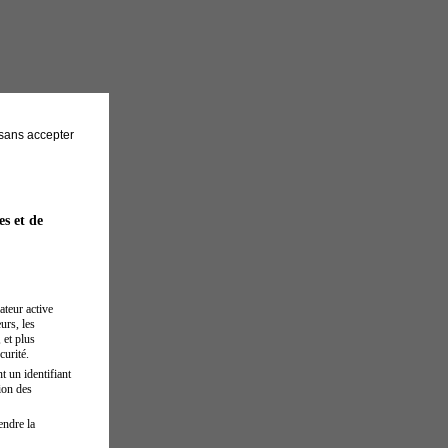
sans accepter
es et de
ateur active
urs, les
 et plus
curité.
t un identifiant
ion des
endre la