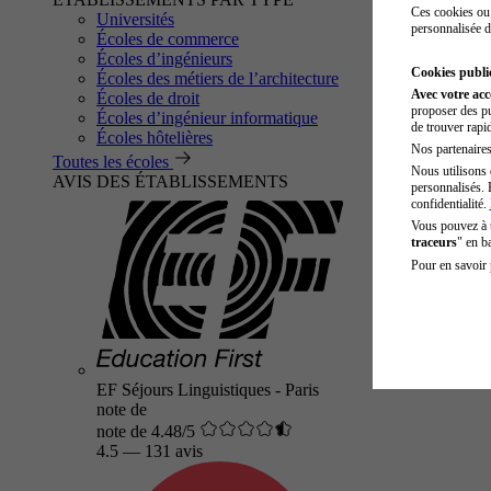
Ces cookies ou 
Universités
personnalisée d
Écoles de commerce
Écoles d’ingénieurs
Cookies public
Écoles des métiers de l’architecture
Avec votre ac
Écoles de droit
proposer des pu
Écoles d’ingénieur informatique
de trouver rapi
Écoles hôtelières
Nos partenaires 
Toutes les écoles
Nous utilisons 
AVIS DES ÉTABLISSEMENTS
personnalisés. 
confidentialité.
Vous pouvez à
traceurs
" en b
Pour en savoir 
EF Séjours Linguistiques - Paris
note de
note de 4.48/5
4.5
—
131 avis