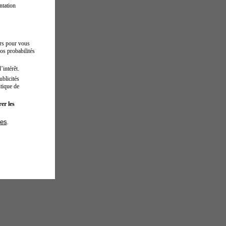
ntation
urs pour vous
os probabilités
’intérêt.
blicités
tique de
er les
ies
.