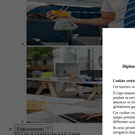
Diplome
Cookies strict
Ces traceurs so
Il s'agit notam
pendant sa navig
annonces ou les 
globalement gara
Ces cookies ou t
unique permetta
différentes sour
Ils nous permet
Établissements
navigation dans
ÉTABLISSEMENTS PAR TYPE