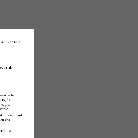
sans accepter
es et de
ateur active
urs, les
 et plus
curité.
t un identifiant
ion des
endre la