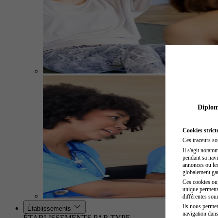
Diplome
Cookies strict
Ces traceurs so
Il s'agit notam
pendant sa navig
annonces ou les 
globalement gara
Ces cookies ou t
unique permetta
différentes sour
Ils nous permet
Établissements
navigation dans
ÉTABLISSEMENTS PAR TYPE