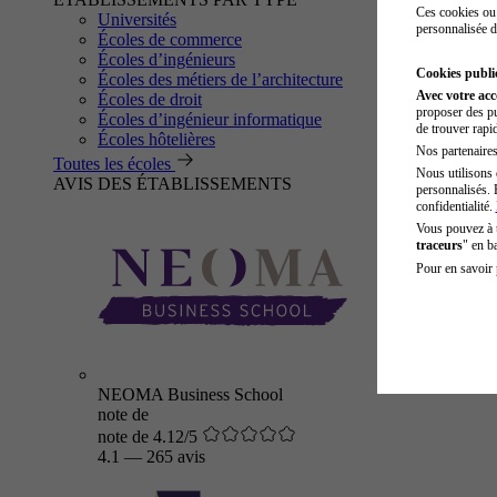
Ces cookies ou 
Universités
personnalisée d
Écoles de commerce
Écoles d’ingénieurs
Cookies public
Écoles des métiers de l’architecture
Avec votre ac
Écoles de droit
proposer des pu
Écoles d’ingénieur informatique
de trouver rapi
Écoles hôtelières
Nos partenaires 
Toutes les écoles
Nous utilisons 
AVIS DES ÉTABLISSEMENTS
personnalisés. 
confidentialité.
Vous pouvez à
traceurs
" en b
Pour en savoir 
NEOMA Business School
note de
note de 4.12/5
4.1
—
265 avis