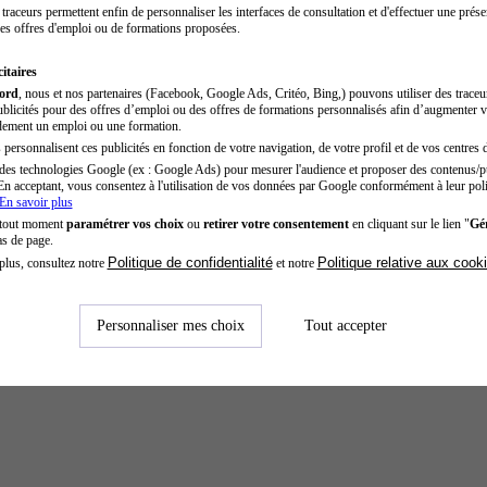
traceurs permettent enfin de personnaliser les interfaces de consultation et d'effectuer une prése
es offres d'emploi ou de formations proposées.
itaires
cord
, nous et nos partenaires (Facebook, Google Ads, Critéo, Bing,) pouvons utiliser des trace
blicités pour des offres d’emploi ou des offres de formations personnalisés afin d’augmenter v
dement un emploi ou une formation.
personnalisent ces publicités en fonction de votre navigation, de votre profil et de vos centres d
des technologies Google (ex : Google Ads) pour mesurer l'audience et proposer des contenus/pu
En acceptant, vous consentez à l'utilisation de vos données par Google conformément à leur poli
En savoir plus
 tout moment
paramétrer vos choix
ou
retirer votre consentement
en cliquant sur le lien "
Gér
as de page.
Politique de confidentialité
Politique relative aux cook
plus, consultez notre
et notre
Personnaliser mes choix
Tout accepter