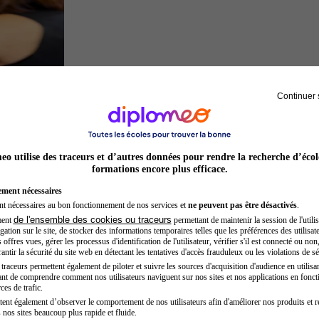
Continuer 
Préparateur physique
o utilise des traceurs et d’autres données pour rendre la recherche d’écol
formations encore plus efficace.
ement nécessaires
nt nécessaires au bon fonctionnement de nos services et
ne peuvent pas être désactivés
.
de l'ensemble des cookies ou traceurs
ment
permettant de maintenir la session de l'utilis
ation sur le site, de stocker des informations temporaires telles que les préférences des utilisate
offres vues, gérer les processus d'identification de l'utilisateur, vérifier s'il est connecté ou non,
ntir la sécurité du site web en détectant les tentatives d'accès frauduleux ou les violations de sé
raceurs permettent également de piloter et suivre les sources d'acquisition d'audience en utilisan
nt de comprendre comment nos utilisateurs naviguent sur nos sites et nos applications en fonct
Secrétaire médicale
ces de trafic.
tent également d’observer le comportement de nos utilisateurs afin d'améliorer nos produits et r
 nos sites beaucoup plus rapide et fluide.