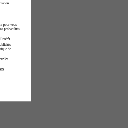
ntation
urs pour vous
os probabilités
’intérêt.
blicités
tique de
er les
ies
.