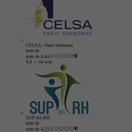
CELSA - Paris Sorbonne
note de
note de 4.44/5
4.4
—
64 avis
SUP des RH
note de
note de 4.25/5