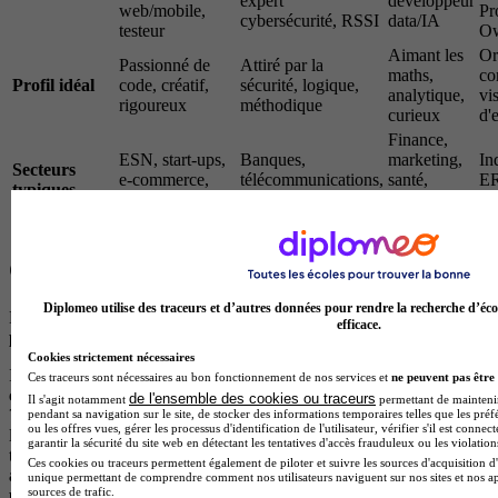
expert
développeur
web/mobile,
Pr
cybersécurité, RSSI
data/IA
testeur
O
Aimant les
Or
Passionné de
Attiré par la
maths,
co
Profil idéal
code, créatif,
sécurité, logique,
analytique,
vi
rigoureux
méthodique
curieux
d'
Finance,
ESN, start-ups,
Banques,
marketing,
In
Secteurs
e-commerce,
télécommunications,
santé,
ER
typiques
jeux vidéo
services publics
plateformes
in
web
Comment bien choisir ton parcours ?
Diplomeo utilise des traceurs et d’autres données pour rendre la recherche d’éco
Le meilleur conseil qu'on puisse te donner ?
Prends le temps de te
efficace.
poser les bonnes questions
avant de foncer tête baissée.
Cookies strictement nécessaires
Il faut d'abord te pencher sur ce qui te fait vibrer ! Tu te vois plutôt
Ces traceurs sont nécessaires au bon fonctionnement de nos services et
ne peuvent pas être 
créer des applications
, coder et résoudre des problèmes techniques
de l'ensemble des cookies ou traceurs
Il s'agit notamment
permettant de maintenir 
? Direction le
parcours A
. Tu rêves de protéger les systèmes contre
pendant sa navigation sur le site, de stocker des informations temporaires telles que les préf
ou les offres vues, gérer les processus d'identification de l'utilisateur, vérifier s'il est conn
les
cyberattaques
et de gérer des infrastructures ? Le
parcours B
garantir la sécurité du site web en détectant les tentatives d'accès frauduleux ou les violation
t'attend. Tu es fasciné par les
données massives
et
l'intelligence
Ces cookies ou traceurs permettent également de piloter et suivre les sources d'acquisition d'
artificielle
? Cap sur le
parcours C
. Tu préfères
coordonner des
unique permettant de comprendre comment nos utilisateurs naviguent sur nos sites et nos ap
sources de trafic.
projets
et faire le lien entre technique et métier ? Le
parcours D
est