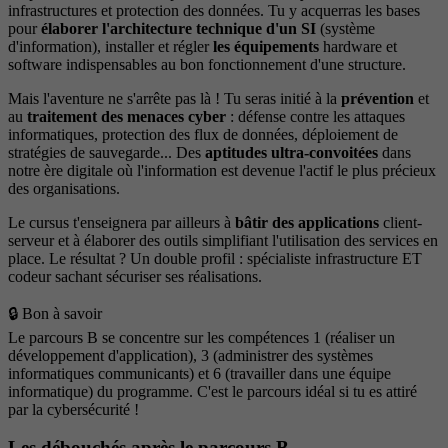
infrastructures et protection des données. Tu y acquerras les bases
pour
élaborer l'architecture technique d'un SI
(système
d'information), installer et régler
les équipements
hardware et
software indispensables au bon fonctionnement d'une structure.
Mais l'aventure ne s'arrête pas là ! Tu seras initié à la
prévention
et
au
traitement des menaces cyber
: défense contre les attaques
informatiques, protection des flux de données, déploiement de
stratégies de sauvegarde... Des
aptitudes ultra-convoitées
dans
notre ère digitale où l'information est devenue l'actif le plus précieux
des organisations.
Le cursus t'enseignera par ailleurs à
bâtir des applications
client-
serveur et à élaborer des outils simplifiant l'utilisation des services en
place. Le résultat ? Un double profil : spécialiste infrastructure ET
codeur sachant sécuriser ses réalisations.
🔒 Bon à savoir
Le parcours B se concentre sur les compétences 1 (réaliser un
développement d'application), 3 (administrer des systèmes
informatiques communicants) et 6 (travailler dans une équipe
informatique) du programme. C'est le parcours idéal si tu es attiré
par la cybersécurité !
Les débouchés après le parcours B