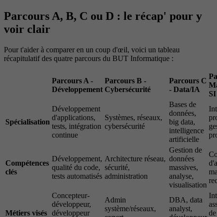
Parcours A, B, C ou D : le récap' pour y
voir clair
Pour t'aider à comparer en un coup d'œil, voici un tableau
récapitulatif des quatre parcours du BUT Informatique :
Pa
Parcours A -
Parcours B -
Parcours C
M
Développement
Cybersécurité
- Data/IA
SI
Bases de
Développement
In
données,
d'applications,
Systèmes, réseaux,
pr
Spécialisation
big data,
tests, intégration
cybersécurité
ge
intelligence
continue
pr
artificielle
Gestion de
Co
Développement,
Architecture réseau,
données
Compétences
d'
qualité du code,
sécurité,
massives,
clés
ma
tests automatisés
administration
analyse,
re
visualisation
Concepteur-
In
Admin
DBA, data
développeur,
as
système/réseaux,
analyst,
Métiers visés
développeur
de