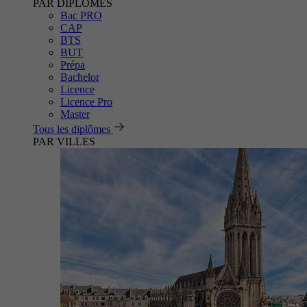
PAR DIPLÔMES
Bac PRO
CAP
BTS
BUT
Prépa
Bachelor
Licence
Licence Pro
Master
Tous les diplômes
PAR VILLES