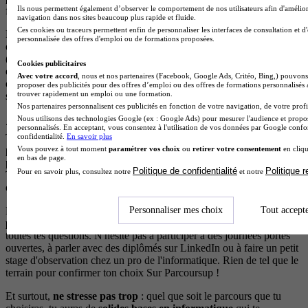
Ils nous permettent également d’observer le comportement de nos utilisateurs afin d'amélior
fait pour toi.
navigation dans nos sites beaucoup plus rapide et fluide.
Ces cookies ou traceurs permettent enfin de personnaliser les interfaces de consultation et d
Pense aussi à tes
points forts et à ta personnalité
. Si tu es
créatif
et
personnalisée des offres d'emploi ou de formations proposées.
que tu aimes voir le résultat concret de ton travail, le développement
(parcours A) te conviendra parfaitement. Si tu es plutôt
méthodique
Cookies publicitaires
et que tu aimes sécuriser les choses, penche pour le parcours B. Si tu
Avec votre accord
, nous et nos partenaires (Facebook, Google Ads, Critéo, Bing,) pouvons 
es bon en
maths
et que tu aimes analyser, le parcours C est idéal. Et
proposer des publicités pour des offres d’emploi ou des offres de formations personnalisés
trouver rapidement un emploi ou une formation.
si tu es
communicant et organisé
, le parcours D te correspond !
Nos partenaires personnalisent ces publicités en fonction de votre navigation, de votre profil
Nous utilisons des technologies Google (ex : Google Ads) pour mesurer l'audience et propos
⚠️ Attention
personnalisés. En acceptant, vous consentez à l'utilisation de vos données par Google conf
confidentialité.
En savoir plus
Tous les IUT ne proposent pas les quatre parcours ! Certains n'en
Vous pouvez à tout moment
paramétrer vos choix
ou
retirer votre consentement
en cliqu
proposent que deux ou trois. Vérifie bien sur Parcoursup quels
en bas de page.
parcours sont disponibles dans les établissements qui t'intéressent.
Politique de confidentialité
Politique 
Pour en savoir plus, consultez notre
et notre
Tu peux aussi changer d'IUT après la première année si le parcours
que tu vises n'est pas proposé dans ton établissement actuel.
Personnaliser mes choix
Tout accept
Enfin, si tu te poses des questions, tu dois
contacter étudiants
ou
professionnels du secteur
. Ce sont les plus à même de répondre à
toutes tes questions. N'hésite pas à participer à des journées portes
ouvertes, à parler avec des diplômés sur LinkedIn ou à faire un petit
stage d'observation chez un pro de l'informatique. Rien de tel que le
terrain pour confirmer ton choix Sur Parcoursup !
Et surtout,
ne stresse pas trop
: quel que soit le parcours que tu